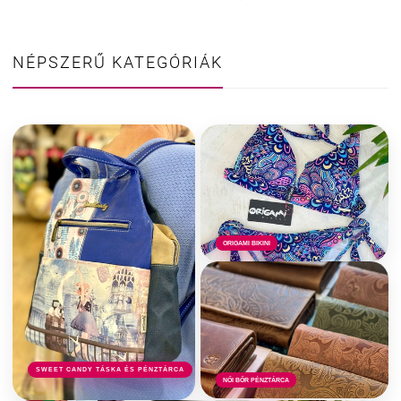
NÉPSZERŰ KATEGÓRIÁK
ORIGAMI BIKINI
SWEET CANDY TÁSKA ÉS PÉNZTÁRCA
NŐI BŐR PÉNZTÁRCA