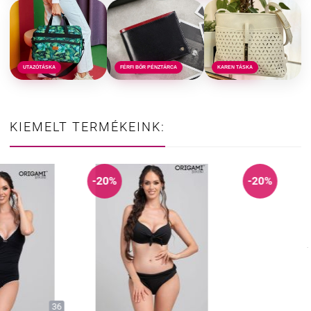
UTAZÓTÁSKA
FÉRFI BŐR PÉNZTÁRCA
KAREN TÁSKA
KIEMELT TERMÉKEINK:
-20%
-20%