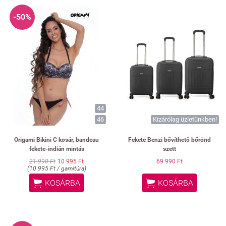
-50%
44
46
Kizárólag üzletünkben!
Origami Bikini C kosár, bandeau
Fekete Benzi bővíthető bőrönd
fekete-indián mintás
szett
21 990 Ft
10 995 Ft
69 990 Ft
(10 995 Ft / garnitúra)


KOSÁRBA
KOSÁRBA