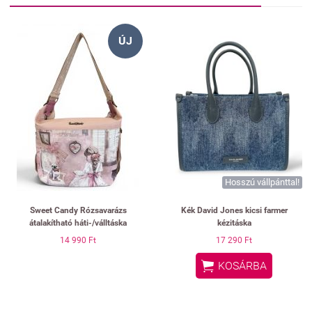
ÚJ
Hosszú vállpánttal!
Sweet Candy Rózsavarázs
Kék David Jones kicsi farmer
átalakítható háti-/válltáska
kézitáska
14 990 Ft
17 290 Ft

KOSÁRBA