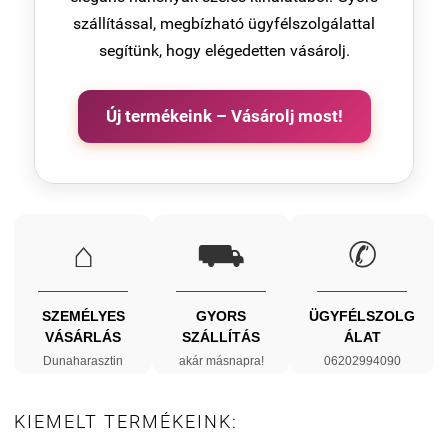
szállítással, megbízható ügyfélszolgálattal
segítünk, hogy elégedetten vásárolj.
Új termékeink – Vásárolj most!
⌂
⛟
✆
SZEMÉLYES
GYORS
ÜGYFÉLSZOLG
VÁSÁRLÁS
SZÁLLÍTÁS
ÁLAT
Dunaharasztin
akár másnapra!
06202994090
KIEMELT TERMÉKEINK: