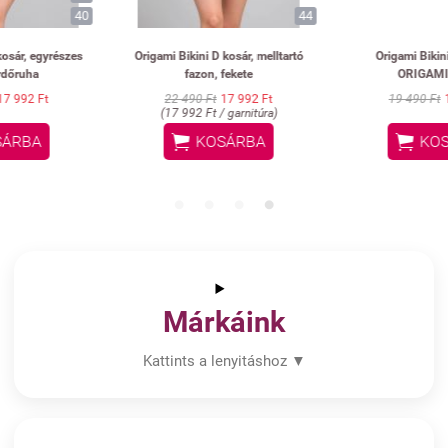
44
Origami Bikini D kosár, melltartó
Origami Bikini strandruha
fazon, fekete
ORIGAMI mintás
22 490 Ft
17 992 Ft
19 490 Ft
15 592 Ft
(17 992 Ft / garnitúra)


KOSÁRBA
KOSÁRBA
Márkáink
Kattints a lenyitáshoz ▼