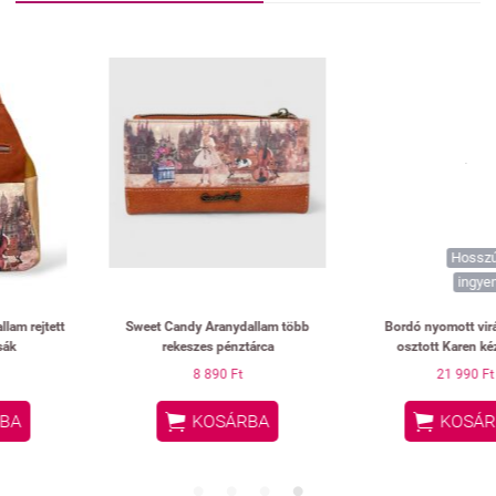
Hosszú vállpánttal!
ingyenes szállítás
Sweet Candy Aranydallam több
Bordó nyomott virágmintás
rekeszes pénztárca
osztott Karen kézitáska
8 890 Ft
21 990 Ft


KOSÁRBA
KOSÁRBA