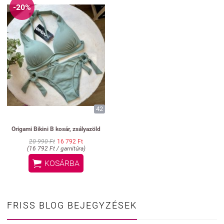
-20%
42
Origami Bikini B kosár, zsályazöld
20 990 Ft
16 792 Ft
(16 792 Ft / garnitúra)

KOSÁRBA
FRISS BLOG BEJEGYZÉSEK