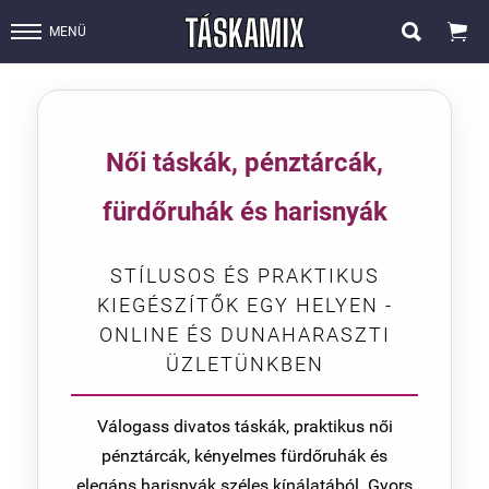


MENÜ
Női táskák, pénztárcák,
fürdőruhák és harisnyák
STÍLUSOS ÉS PRAKTIKUS
KIEGÉSZÍTŐK EGY HELYEN -
ONLINE ÉS DUNAHARASZTI
ÜZLETÜNKBEN
Válogass divatos táskák, praktikus női
pénztárcák, kényelmes fürdőruhák és
elegáns harisnyák széles kínálatából. Gyors