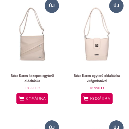
ÚJ
ÚJ
Bézs Karen közepes egyterű
Bézs Karen egyterű oldaltáska
oldaltáska
virágmintával
18 990 Ft
18 990 Ft


KOSÁRBA
KOSÁRBA
ÚJ
ÚJ