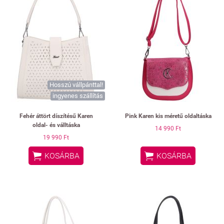
Hosszú vállpánttal!
ingyenes szállítás
Fehér áttört díszítésű Karen
Pink Karen kis méretű oldaltáska
oldal- és válltáska
14 990 Ft
19 990 Ft


KOSÁRBA
KOSÁRBA