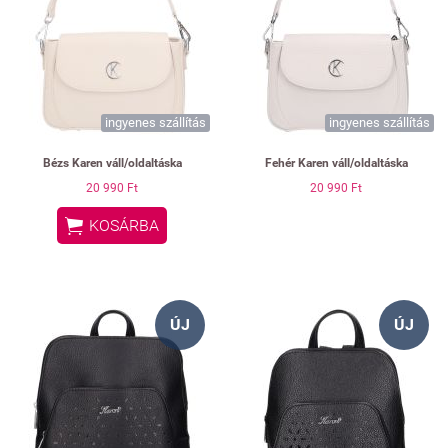
ingyenes szállítás
ingyenes szállítás
Bézs Karen váll/oldaltáska
Fehér Karen váll/oldaltáska
20 990 Ft
20 990 Ft

KOSÁRBA
ÚJ
ÚJ