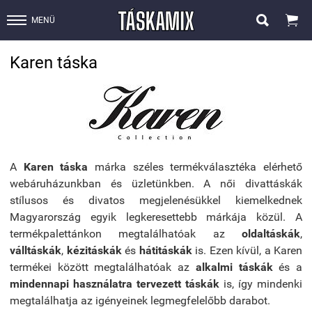


MENÜ
Karen táska
A
Karen táska
márka széles termékválasztéka elérhető
webáruházunkban és üzletünkben. A női divattáskák
stílusos és divatos megjelenésükkel kiemelkednek
Magyarország egyik legkeresettebb márkája közül. A
termékpalettánkon megtalálhatóak az
oldaltáskák
,
válltáskák
,
kézitáskák
és
hátitáskák
is. Ezen kívül, a Karen
termékei között megtalálhatóak az
alkalmi táskák
és a
mindennapi használatra tervezett táskák
is, így mindenki
megtalálhatja az igényeinek legmegfelelőbb darabot.