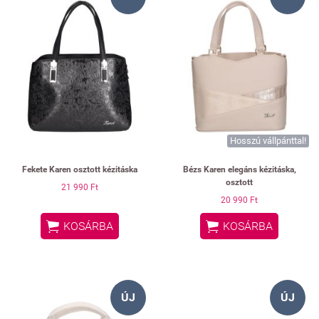
Hosszú vállpánttal!
Fekete Karen osztott kézitáska
Bézs Karen elegáns kézitáska,
osztott
21 990 Ft
20 990 Ft


KOSÁRBA
KOSÁRBA
ÚJ
ÚJ