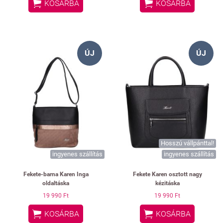


KOSÁRBA
KOSÁRBA
ÚJ
ÚJ
Hosszú vállpánttal!
ingyenes szállítás
ingyenes szállítás
Fekete-barna Karen Inga
Fekete Karen osztott nagy
oldaltáska
kézitáska
19 990 Ft
19 990 Ft


KOSÁRBA
KOSÁRBA