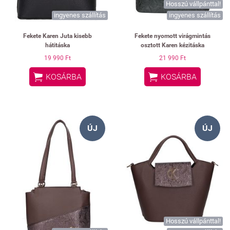
Hosszú vállpánttal!
ingyenes szállítás
ingyenes szállítás
Fekete Karen Juta kisebb
Fekete nyomott virágmintás
hátitáska
osztott Karen kézitáska
19 990 Ft
21 990 Ft


KOSÁRBA
KOSÁRBA
ÚJ
ÚJ
Hosszú vállpánttal!