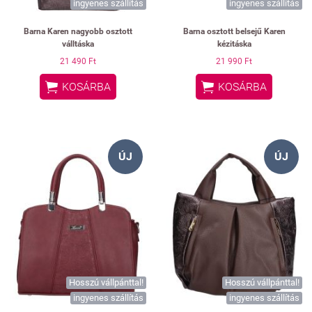
ingyenes szállítás
ingyenes szállítás
Barna Karen nagyobb osztott
Barna osztott belsejű Karen
válltáska
kézitáska
21 490 Ft
21 990 Ft


KOSÁRBA
KOSÁRBA
ÚJ
ÚJ
Hosszú vállpánttal!
Hosszú vállpánttal!
ingyenes szállítás
ingyenes szállítás