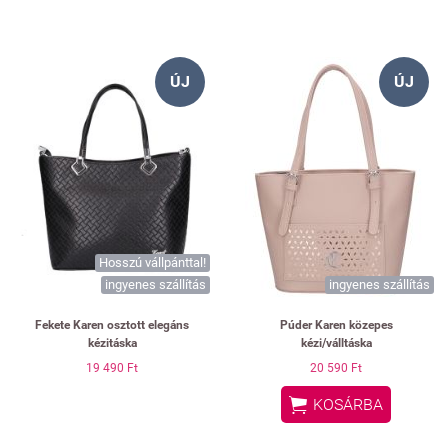
ÚJ
ÚJ
Hosszú vállpánttal!
ingyenes szállítás
ingyenes szállítás
Fekete Karen osztott elegáns
Púder Karen közepes
kézitáska
kézi/válltáska
19 490 Ft
20 590 Ft

KOSÁRBA