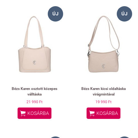
ÚJ
ÚJ
Bézs Karen osztott közepes
Bézs Karen kicsi oldaltáska
válltáska
virágmintával
21 990 Ft
19 990 Ft


KOSÁRBA
KOSÁRBA