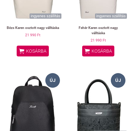
ingyenes szállítás
ingyenes szállítás
Bézs Karen osztott nagy válltáska
Fehér Karen osztott nagy
válltáska
21 990 Ft
21 990 Ft


KOSÁRBA
KOSÁRBA
ÚJ
ÚJ