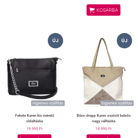

KOSÁRBA
ÚJ
ÚJ
ingyenes szállítás
ingyenes szállítás
Fekete Karen kis méretű
Bézs-drapp Karen osztott belsős
oldaltáska
nagy válltáska
19 990 Ft
18 990 Ft