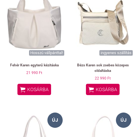
Hosszú vállpánttal!
ingyenes szállítás
Fehér Karen egyterű kézitáska
Bézs Karen sok zsebes közepes
oldaltáska
21 990 Ft
22 990 Ft


KOSÁRBA
KOSÁRBA
ÚJ
ÚJ