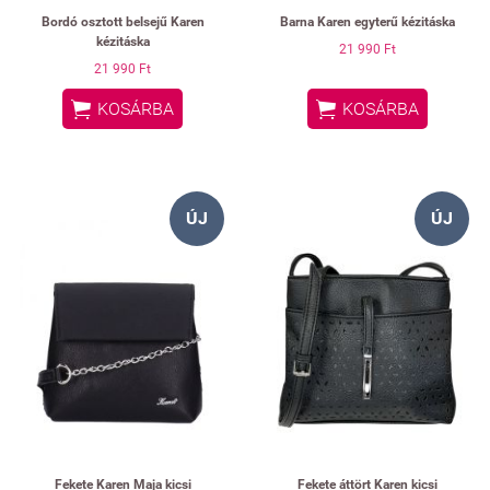
Bordó osztott belsejű Karen
Barna Karen egyterű kézitáska
kézitáska
21 990 Ft
21 990 Ft


KOSÁRBA
KOSÁRBA
ÚJ
ÚJ
Fekete Karen Maja kicsi
Fekete áttört Karen kicsi