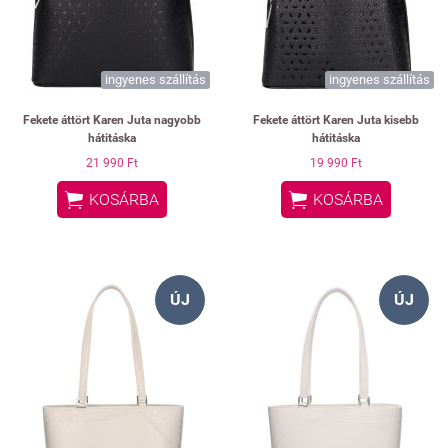
ingyenes szállítás
ingyenes szállítás
Fekete áttört Karen Juta nagyobb
Fekete áttört Karen Juta kisebb
hátitáska
hátitáska
21 990 Ft
19 990 Ft


KOSÁRBA
KOSÁRBA
ÚJ
ÚJ