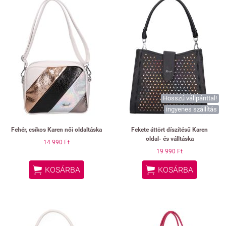
Hosszú vállpánttal!
ingyenes szállítás
Fehér, csíkos Karen női oldaltáska
Fekete áttört díszítésű Karen
oldal- és válltáska
14 990 Ft
19 990 Ft


KOSÁRBA
KOSÁRBA