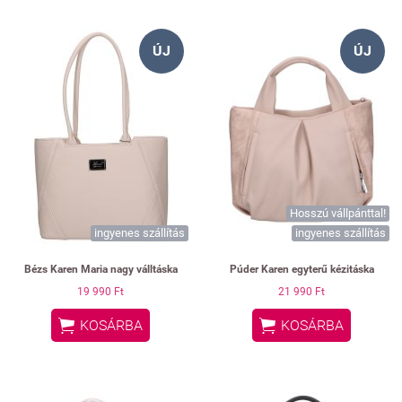
ÚJ
ÚJ
Hosszú vállpánttal!
ingyenes szállítás
ingyenes szállítás
Bézs Karen Maria nagy válltáska
Púder Karen egyterű kézitáska
19 990 Ft
21 990 Ft


KOSÁRBA
KOSÁRBA