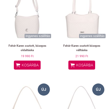
ingyenes szállítás
ingyenes szállítás
Fehér Karen osztott, közepes
Fehér Karen osztott közepes
oldaltáska
válltáska
19 990 Ft
21 990 Ft


KOSÁRBA
KOSÁRBA
ÚJ
ÚJ