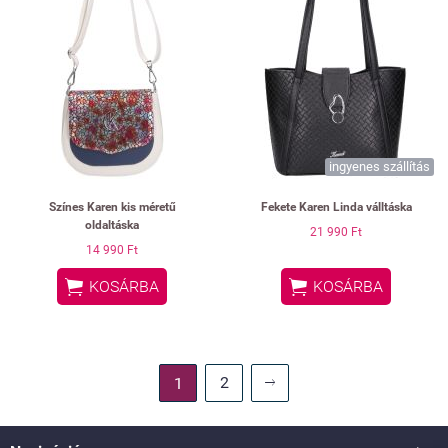
ingyenes szállítás
Színes Karen kis méretű
Fekete Karen Linda válltáska
oldaltáska
21 990 Ft
14 990 Ft


KOSÁRBA
KOSÁRBA
2
1
