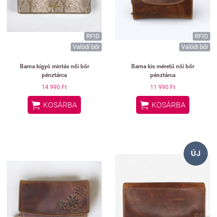
RFID
RFID
Valódi bőr
Valódi bőr
Barna kígyó mintás női bőr
Barna kis méretű női bőr
pénztárca
pénztárca
14 990 Ft
11 990 Ft


KOSÁRBA
KOSÁRBA
ÚJ