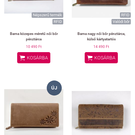
Népszerű termék
RFID
RFID
Valódi bőr
Barna közepes méretű női bőr
Barna nagy női bőr pénztárca,
pénztárca
külső kártyatartós
10 490 Ft
14 490 Ft


KOSÁRBA
KOSÁRBA
ÚJ