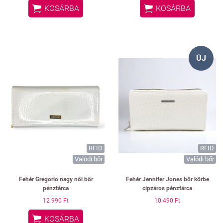


KOSÁRBA
KOSÁRBA
ÚJ
RFID
RFID
Valódi bőr
Valódi bőr
Fehér Gregorio nagy női bőr
Fehér Jennifer Jones bőr körbe
pénztárca
cipzáros pénztárca
12 990 Ft
10 490 Ft

KOSÁRBA