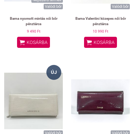
Valódi bőr
Valódi bőr
Barna nyomott mintás női bőr
Barna Valentini közepes női bőr
pénztárca
pénztárca
9 490 Ft
10 990 Ft


KOSÁRBA
KOSÁRBA
ÚJ
Valódi bőr
Valódi bőr