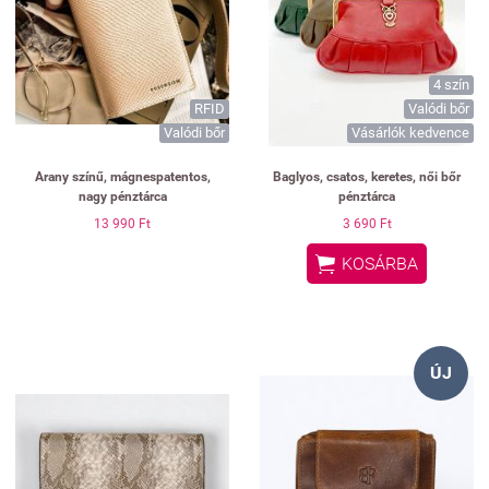
4 szín
RFID
Valódi bőr
Valódi bőr
Vásárlók kedvence
Arany színű, mágnespatentos,
Baglyos, csatos, keretes, női bőr
nagy pénztárca
pénztárca
13 990 Ft
3 690 Ft

KOSÁRBA
ÚJ