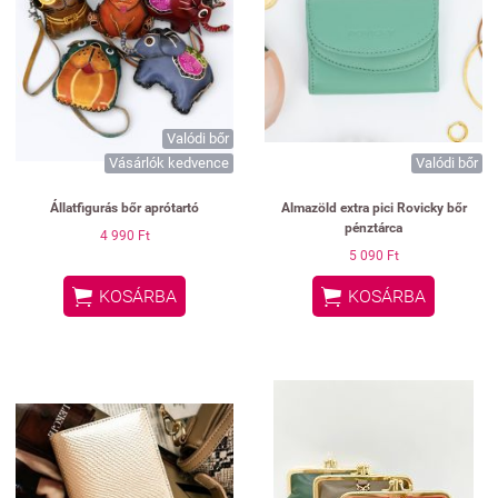
Valódi bőr
Vásárlók kedvence
Valódi bőr
Állatfigurás bőr aprótartó
Almazöld extra pici Rovicky bőr
pénztárca
4 990 Ft
5 090 Ft


KOSÁRBA
KOSÁRBA