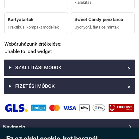
kialakítás
Kártyatartók
Sweet Candy pénztárca
Praktikus, kompakt modellek
Gyönyörű, fiatalos minták
Webáruházunk értékelése:
Unable to load widget
SZÁLLÍTÁSI MÓDOK
>
FIZETÉSI MÓDOK
>
Navigáció

Ez az oldal cookie-kat használ.