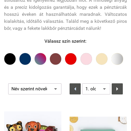
stílusához és igényeihez legjobban illőt. A minőségi anyag
és a precíz kidolgozás garantálja, hogy ezek a pénztárcák
hosszú éveken át használhatóak maradnak. Változatos
kialakítás, időtálló választás. Találd meg a következő piros
bőr, vagy a fekete lakkbőr pénztárcádat nálunk!
Válassz szín szerint:

