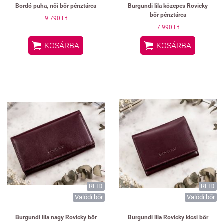
Bordó puha, női bőr pénztárca
Burgundi lila közepes Rovicky
bőr pénztárca
9 790 Ft
7 990 Ft


KOSÁRBA
KOSÁRBA
RFID
RFID
Valódi bőr
Valódi bőr
Burgundi lila nagy Rovicky bőr
Burgundi lila Rovicky kicsi bőr