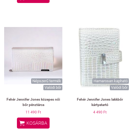
Népszerű termék
Hamarosan kapható
Valódi bőr
Valódi bőr
Fehér Jennifer Jones közepes női
Fehér Jennifer Jones lakkbőr
bőr pénztárca
kártyatartó
11 490 Ft
4 490 Ft

KOSÁRBA