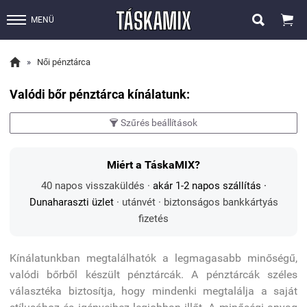


MENÜ

»
Női pénztárca
Valódi bőr pénztárca kínálatunk:
Szűrés beállítások

Miért a TáskaMIX?
40 napos visszaküldés ·
akár 1-2 napos szállítás
·
Dunaharaszti üzlet
· utánvét · biztonságos bankkártyás
fizetés
Kínálatunkban megtalálhatók a legmagasabb minőségű,
valódi bőrből készült pénztárcák. A pénztárcák széles
választéka biztosítja, hogy mindenki megtalálja a saját