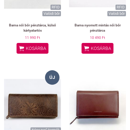
RFID
RFID
Valódi bőr
Valódi bőr
Barna női bőr pénztárca, külső
Barna nyomott mintás női bőr
kártyatartós
pénztárca
11 990 Ft
10 490 Ft


KOSÁRBA
KOSÁRBA
ÚJ
Népszerű termék