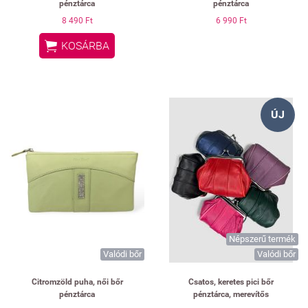
pénztárca
pénztárca
8 490 Ft
6 990 Ft

KOSÁRBA
ÚJ
Népszerű termék
Valódi bőr
Valódi bőr
Citromzöld puha, női bőr
Csatos, keretes pici bőr
pénztárca
pénztárca, merevítős