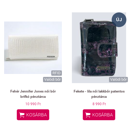
ÚJ
RFID
Valódi bőr
Valódi bőr
Fehér Jennifer Jones női bőr
Fekete - lila női lakkbőr patentos
brifkó pénztárca
pénztárca
10 990 Ft
8 990 Ft


KOSÁRBA
KOSÁRBA