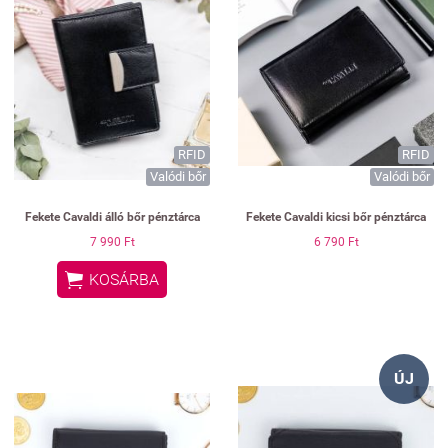
RFID
RFID
Valódi bőr
Valódi bőr
Fekete Cavaldi álló bőr pénztárca
Fekete Cavaldi kicsi bőr pénztárca
7 990 Ft
6 790 Ft

KOSÁRBA
ÚJ