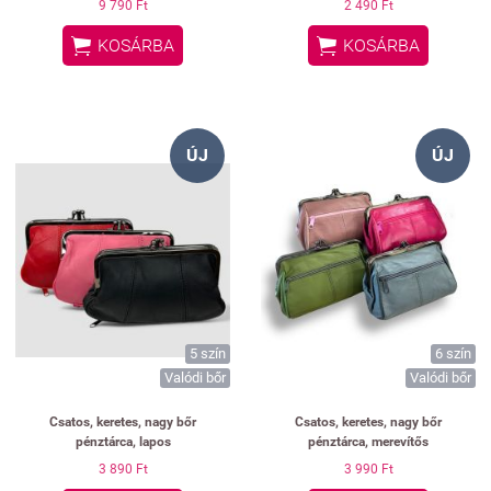
9 790 Ft
2 490 Ft


KOSÁRBA
KOSÁRBA
ÚJ
ÚJ
5 szín
6 szín
Valódi bőr
Valódi bőr
Csatos, keretes, nagy bőr
Csatos, keretes, nagy bőr
pénztárca, lapos
pénztárca, merevítős
3 890 Ft
3 990 Ft