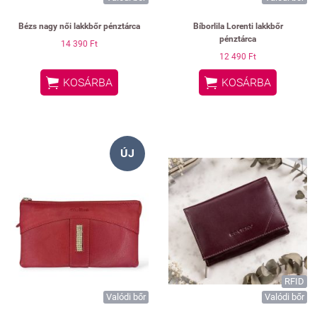
Bézs nagy női lakkbőr pénztárca
Bíborlila Lorenti lakkbőr
pénztárca
14 390 Ft
12 490 Ft


KOSÁRBA
KOSÁRBA
ÚJ
RFID
Valódi bőr
Valódi bőr