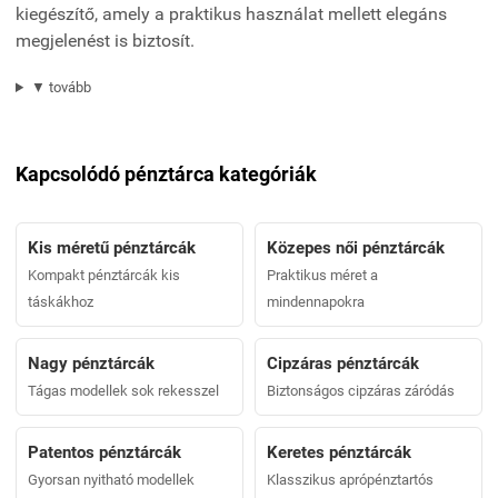
kiegészítő, amely a praktikus használat mellett elegáns
megjelenést is biztosít.
▼ tovább
Kapcsolódó pénztárca kategóriák
Kis méretű pénztárcák
Közepes női pénztárcák
Kompakt pénztárcák kis
Praktikus méret a
táskákhoz
mindennapokra
Nagy pénztárcák
Cipzáras pénztárcák
Tágas modellek sok rekesszel
Biztonságos cipzáras záródás
Patentos pénztárcák
Keretes pénztárcák
Gyorsan nyitható modellek
Klasszikus aprópénztartós