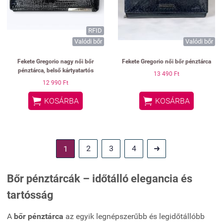
RFID
Valódi bőr
Valódi bőr
Fekete Gregorio nagy női bőr
Fekete Gregorio női bőr pénztárca
pénztárca, belső kártyatartós
13 490 Ft
12 990 Ft


KOSÁRBA
KOSÁRBA
2
3
4
1

Bőr pénztárcák – időtálló elegancia és
tartósság
A
bőr pénztárca
az egyik legnépszerűbb és legidőtállóbb