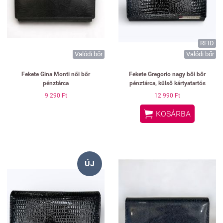
RFID
Valódi bőr
Valódi bőr
Fekete Gina Monti női bőr
Fekete Gregorio nagy bői bőr
pénztárca
pénztárca, külső kártyatartós
9 290 Ft
12 990 Ft

KOSÁRBA
ÚJ