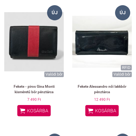
ÚJ
ÚJ
RFID
Valódi bőr
Valódi bőr
Fekete - piros Gina Monti
Fekete Alessandro női lakkbőr
kisméretű bőr pénztárca
pénztárca
7 490 Ft
12 490 Ft


KOSÁRBA
KOSÁRBA