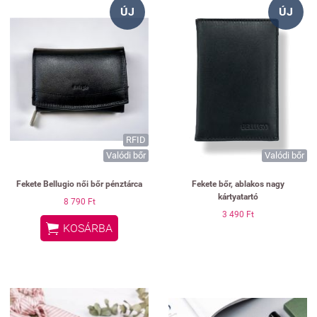
ÚJ
ÚJ
RFID
Valódi bőr
Valódi bőr
Fekete Bellugio női bőr pénztárca
Fekete bőr, ablakos nagy
kártyatartó
8 790 Ft
3 490 Ft

KOSÁRBA