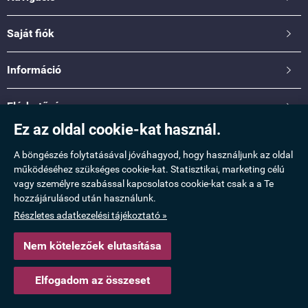
Saját fiók

Információ

Elérhetőség

Ez az oldal cookie-kat használ.
www.taskamix.hu -
Molnár Erzsébet Katalin
-
ÁSZF
-
Adatkezelési tájékoztató
A böngészés folytatásával jóváhagyod, hogy használjunk az oldal
működéséhez szükséges cookie-kat. Statisztikai, marketing célú
Webáruház készítés
a StartÜzlettel.
vagy személyre szabással kapcsolatos cookie-kat csak a a Te
hozzájárulásod után használunk.
Részletes adatkezelési tájékoztató »
Nem kötelezőek elutasítása
Elfogadom az összeset