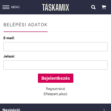


MENÜ
BELÉPÉSI ADATOK
E-mail:
Jelszó:
Regisztráció
Elfelejtett jelszó
Navigáció
