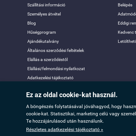
Szállítási információ
Belépés
Személyes átvétel
Adatmódo
Blog
Eddigi re
Hűségprogram
Kedvenc 
Ajándékutalvány
Letölthet
Általános szerződési feltételek
Elállás a szerződéstől
Elállási/felmondási nyilatkozat
Adatkezelési tájékoztató
Mérettáblázat
Ez az oldal cookie-kat használ.
Oldaltérkép
A böngészés folytatásával jóváhagyod, hogy hasz
cookie-kat. Statisztikai, marketing célú vagy szemé
Te hozzájárulásod után használunk.
www.taskamix.hu -
Molnár Erzsébet Katalin
-
ÁSZF
-
Adat
Részletes adatkezelési tájékoztató »