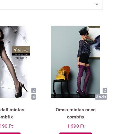
2
2
4
3 szín
ldalt mintás
Omsa mintás necc
ombfix
combfix
190 Ft
1 990 Ft