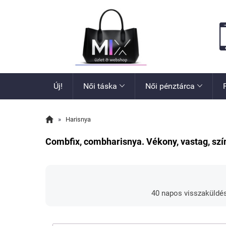
Új!
Női táska
Női pénztárca



»
Harisnya
Combfix, combharisnya. Vékony, vastag, színe
40 napos visszaküldé