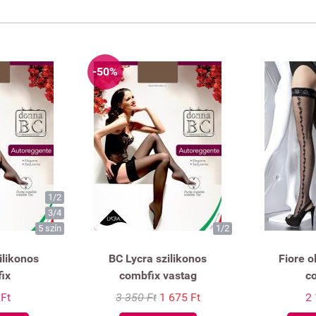
-50%
1/2
3/4
5 szín
1/2
ilikonos
BC Lycra szilikonos
Fiore o
ix
combfix vastag
c
 Ft
3 350 Ft
1 675 Ft
2 