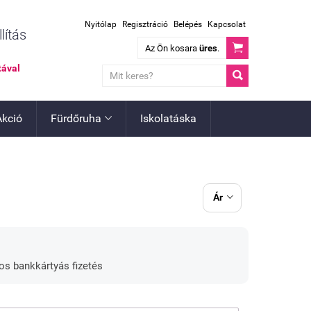
Nyitólap
Regisztráció
Belépés
Kapcsolat
lítás

Az Ön kosara
üres
.
tával

Akció
Fürdőruha
Iskolatáska

Ár

gos bankkártyás fizetés