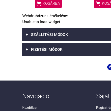


KOSÁRBA
KOS
Webáruházunk értékelése:
Unable to load widget
SZÁLLÍTÁSI MÓDOK
FIZETÉSI MÓDOK
Navigáció
Saját 
Kezdőlap
Regisztrá