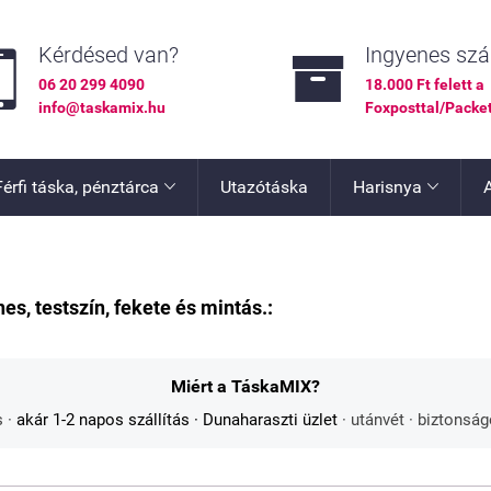


Kérdésed van?
Ingyenes szál
06 20 299 4090
18.000 Ft felett a
info@taskamix.hu
Foxposttal/Packe
Férfi táska, pénztárca
Utazótáska
Harisnya


s, testszín, fekete és mintás.:
Miért a TáskaMIX?
s ·
akár 1-2 napos szállítás
· Dunaharaszti üzlet
· utánvét · biztonsá