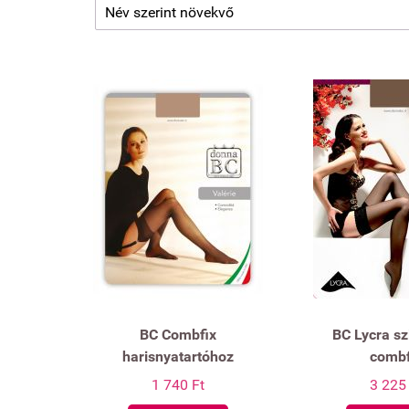
BC Combfix
BC Lycra sz
harisnyatartóhoz
combf
1 740 Ft
3 225