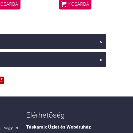

KOSÁRBA
KOSÁRBA
>
>
Elérhetőség
Táskamix Üzlet és Webáruház
g, vagy a