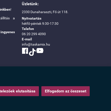
Üzletünk:
ünkben
!
2330 Dunaharaszti, Fő út 118.
llítás a
Nyitvatartás
hétfő-péntek 9:30-17:30
Telefon
n
ingyenes
06 20 299 4090
E-mail
info@taskamix.hu
elezőek elutasítása
Elfogadom az összeset
Webáruház készítés
a StartÜzlettel.