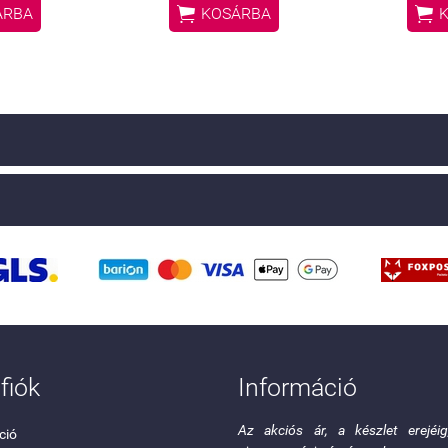


ÁRBA
KOSÁRBA
fiók
Információ
Az akciós ár, a készlet erejéi
ció