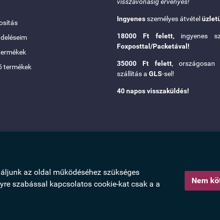
visszavonásig érvényes!
Ingyenes
személyes átvétel
üzlet
sítás
18000 Ft felett,
ingyenes szá
ndeléseim
Foxposttal/Packetával!
termékek
35000 Ft felett
, országosa
ő termékek
szállítás a
GLS
-sel!
40 napos visszaküldés!
náljunk az oldal működéséhez szükséges
Nem köt
lyre szabással kapcsolatos cookie-kat csak a a
kezelési tájékoztató