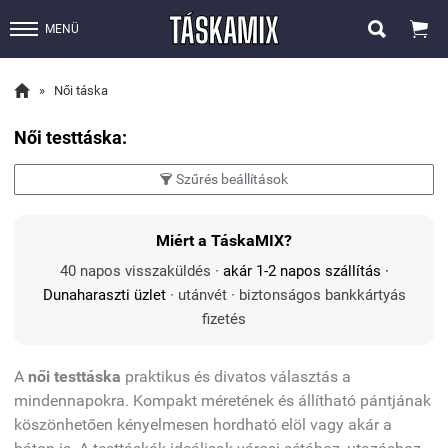


MENÜ

»
Női táska
Női testtáska:
Szűrés beállítások

Miért a TáskaMIX?
40 napos visszaküldés ·
akár 1-2 napos szállítás
·
Dunaharaszti üzlet
· utánvét · biztonságos bankkártyás
fizetés
A
női testtáska
praktikus és divatos választás a
mindennapokra. Kompakt méretének és állítható pántjának
köszönhetően kényelmesen hordható elöl vagy akár a