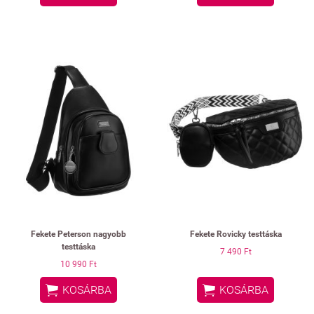
Fekete Peterson nagyobb
Fekete Rovicky testtáska
testtáska
7 490 Ft
10 990 Ft


KOSÁRBA
KOSÁRBA