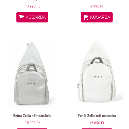
10 990 Ft
9 990 Ft


KOSÁRBA
KOSÁRBA
Ezüst Zellia női testtáska
Fehér Zellia női testtáska
15 890 Ft
15 890 Ft