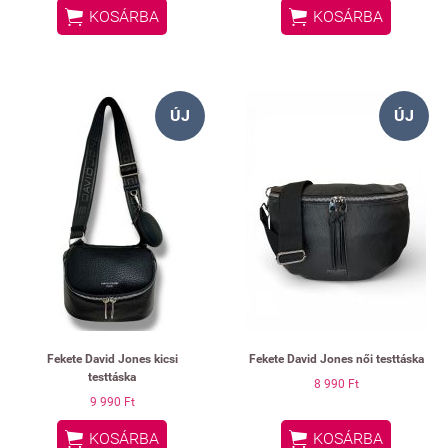


KOSÁRBA
KOSÁRBA
ÚJ
ÚJ
Fekete David Jones kicsi
Fekete David Jones női testtáska
testtáska
8 990 Ft
9 990 Ft


KOSÁRBA
KOSÁRBA