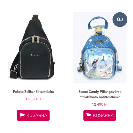
ÚJ
Fekete Zellia női testtáska
Sweet Candy Pillangóváros
átalakítható háti/testtáska
15 890 Ft
12 490 Ft


KOSÁRBA
KOSÁRBA