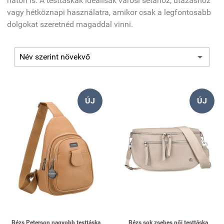
háton is. A testtáskák ideálisak városi sétához, utazáshoz
vagy hétköznapi használatra, amikor csak a legfontosabb
dolgokat szeretnéd magaddal vinni.
ÚJ
ÚJ
Bézs Peterson nagyobb testtáska
Bézs sok zsebes női testtáska