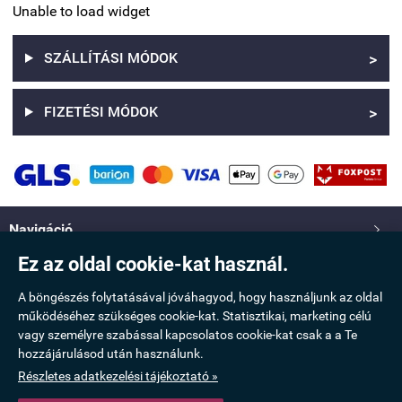
Unable to load widget
SZÁLLÍTÁSI MÓDOK
>
FIZETÉSI MÓDOK
>
Navigáció

Ez az oldal cookie-kat használ.
Saját fiók

A böngészés folytatásával jóváhagyod, hogy használjunk az oldal
működéséhez szükséges cookie-kat. Statisztikai, marketing célú
Információ

vagy személyre szabással kapcsolatos cookie-kat csak a a Te
hozzájárulásod után használunk.
Elérhetőség

Részletes adatkezelési tájékoztató »