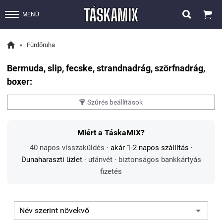


MENÜ

»
Fürdőruha
Bermuda, slip, fecske, strandnadrág, szörfnadrág,
boxer:
Szűrés beállítások

Miért a TáskaMIX?
40 napos visszaküldés ·
akár 1-2 napos szállítás
·
Dunaharaszti üzlet
· utánvét · biztonságos bankkártyás
fizetés