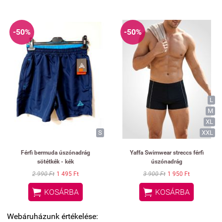
-50%
-50%
L
M
XL
S
XXL
Férfi bermuda úszónadrág
Yaffa Swimwear streccs férfi
sötétkék - kék
úszónadrág
2 990 Ft
1 495 Ft
3 900 Ft
1 950 Ft


KOSÁRBA
KOSÁRBA
Webáruházunk értékelése: