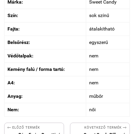
Márka:
Sweet Candy
Szín:
sok színű
Fajta:
átalakítható
Belsőrész:
egyszerű
Védőtalpak:
nem
Kemény falú / forma tartó:
nem
A4:
nem
Anyag:
műbőr
Nem:
női


KÖVETKEZŐ TERMÉK
ELŐZŐ TERMÉK