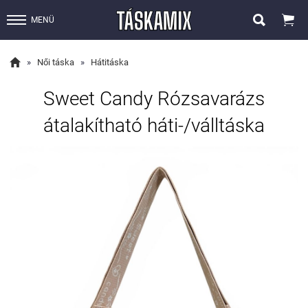


MENÜ

»
Női táska
»
Hátitáska
Sweet Candy Rózsavarázs
átalakítható háti-/válltáska