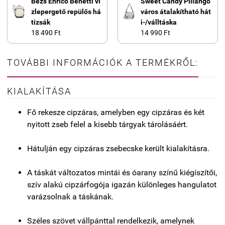
Bézs Enrico Benetti ví
Sweet Candy Pillangó
zlepergető repülős há
város átalakítható hát
tizsák
i-/válltáska
18 490 Ft
14 990 Ft
TOVÁBBI INFORMÁCIÓK A TERMÉKRŐL:
KIALAKÍTÁSA
Fő rekesze cipzáras, amelyben egy cipzáras és két
nyitott zseb felel a kisebb tárgyak tárolásáért.
Hátulján egy cipzáras zsebecske került kialakításra.
A táskát változatos mintái és óarany színű kiégíszítői,
szív alakú cipzárfogója igazán különleges hangulatot
varázsolnak a táskának.
Széles szövet vállpánttal rendelkezik, amelynek