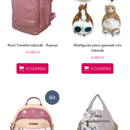
Rozé Travelite hátizsák - Ryanair
Állatfigurás plüss gyermek ovis
hátizsák
14 990 Ft
6 990 Ft


KOSÁRBA
KOSÁRBA
ÚJ