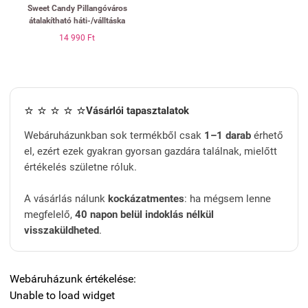
Sweet Candy Pillangóváros
átalakítható háti-/válltáska
14 990 Ft
⭐ ⭐ ⭐ ⭐ ⭐
Vásárlói tapasztalatok
Webáruházunkban sok termékből csak
1–1 darab
érhető
el, ezért ezek gyakran gyorsan gazdára találnak, mielőtt
értékelés születne róluk.
A vásárlás nálunk
kockázatmentes
: ha mégsem lenne
megfelelő,
40 napon belül indoklás nélkül
visszaküldheted
.
Webáruházunk értékelése:
Unable to load widget