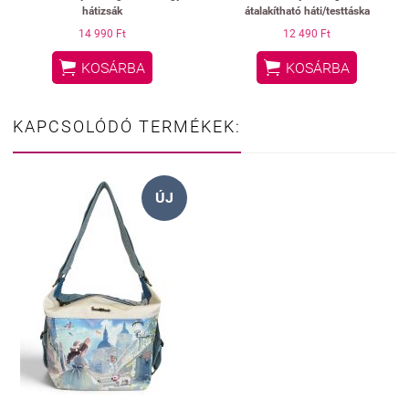
hátizsák
átalakítható háti/testtáska
14 990 Ft
12 490 Ft


KOSÁRBA
KOSÁRBA
KAPCSOLÓDÓ TERMÉKEK:
ÚJ