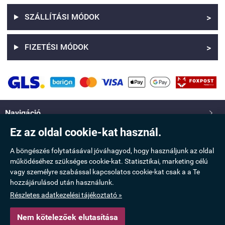
SZÁLLÍTÁSI MÓDOK
>
FIZETÉSI MÓDOK
>
Navigáció

Ez az oldal cookie-kat használ.
Saját fiók

A böngészés folytatásával jóváhagyod, hogy használjunk az oldal
működéséhez szükséges cookie-kat. Statisztikai, marketing célú
Információ

vagy személyre szabással kapcsolatos cookie-kat csak a a Te
hozzájárulásod után használunk.
Elérhetőség

Részletes adatkezelési tájékoztató »
Nem kötelezőek elutasítása
www.taskamix.hu -
Molnár Erzsébet Katalin
-
ÁSZF
-
Adatkezelési tájékoztató