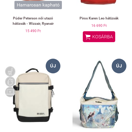
Hamarosan kapható
Púder Peterson női utazó
Piros Karen Leo hátizsák
hátizsák - Wizzair, Ryanair
16 690 Ft
15 490 Ft

KOSÁRBA
ÚJ
ÚJ