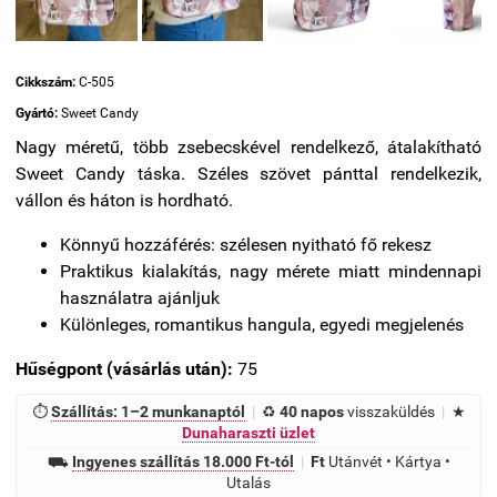
Cikkszám:
C-505
Gyártó:
Sweet Candy
Nagy méretű, több zsebecskével rendelkező, átalakítható
Sweet Candy táska. Széles szövet pánttal rendelkezik,
vállon és háton is hordható.
Könnyű hozzáférés: szélesen nyitható fő rekesz
Praktikus kialakítás, nagy mérete miatt mindennapi
használatra ajánljuk
Különleges, romantikus hangula, egyedi megjelenés
Hűségpont (vásárlás után):
75
⏱
Szállítás: 1–2 munkanaptól
|
♻
40 napos
visszaküldés
|
★
Dunaharaszti üzlet
⛟
Ingyenes szállítás 18.000 Ft-tól
|
Ft
Utánvét • Kártya •
Utalás