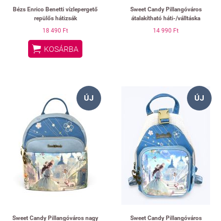
Bézs Enrico Benetti vízlepergető
Sweet Candy Pillangóváros
repülős hátizsák
átalakítható háti-/válltáska
18 490 Ft
14 990 Ft

KOSÁRBA
ÚJ
ÚJ
Sweet Candy Pillangóváros nagy
Sweet Candy Pillangóváros