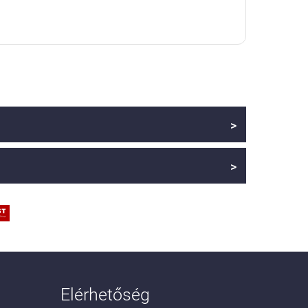
>
>
Elérhetőség