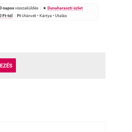
0 napos
visszaküldés
|
★
Dunaharaszti üzlet
 Ft-tól
|
Ft
Utánvét • Kártya • Utalás
EZÉS