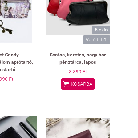
5 szín
Valódi bőr
et Candy
Csatos, keretes, nagy bőr
lom aprótartó,
pénztárca, lapos
cstartó
3 890 Ft
990 Ft

KOSÁRBA