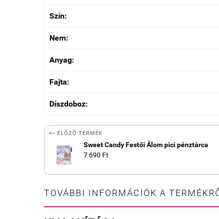
Szín:
Nem:
Anyag:
Fajta:
Díszdoboz:

ELŐZŐ TERMÉK
Sweet Candy Festői Álom pici pénztárca
7 690 Ft
TOVÁBBI INFORMÁCIÓK A TERMÉKRŐ