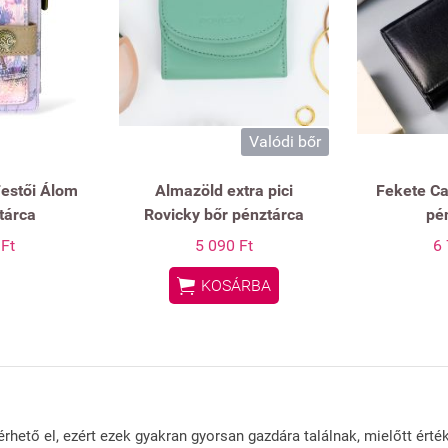
Valódi bőr
estői Álom
Almazöld extra pici
Fekete Ca
ztárca
Rovicky bőr pénztárca
pé
 Ft
5 090 Ft
6 

KOSÁRBA
rhető el, ezért ezek gyakran gyorsan gazdára találnak, mielőtt érté