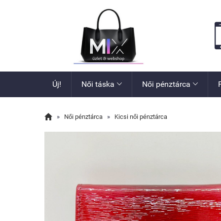
Új!
Női táska
Női pénztárca



»
Női pénztárca
»
Kicsi női pénztárca