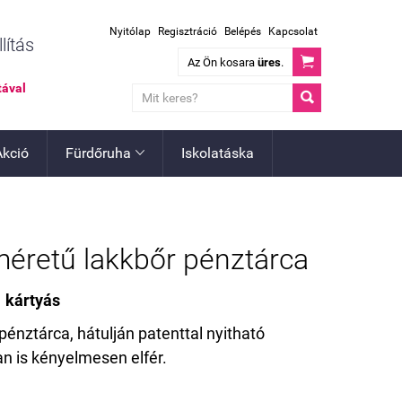
Nyitólap
Regisztráció
Belépés
Kapcsolat
lítás

Az Ön kosara
üres
.
tával

Akció
Fürdőruha
Iskolatáska

méretű lakkbőr pénztárca
 kártyás
 pénztárca, hátulján patenttal nyitható
an is kényelmesen elfér.