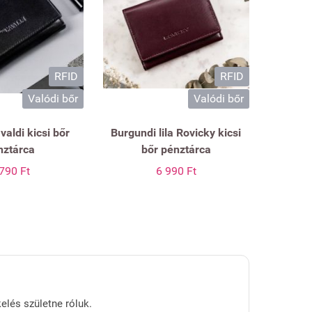
RFID
RFID
Valódi bőr
Valódi bőr
valdi kicsi bőr
Burgundi lila Rovicky kicsi
nztárca
bőr pénztárca
790 Ft
6 990 Ft
kelés születne róluk.