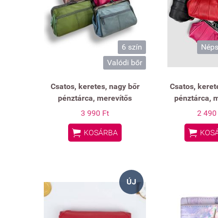
6 szín
Néps
Valódi bőr
Csatos, keretes, nagy bőr
Csatos, kerete
pénztárca, merevítős
pénztárca, 
3 990 Ft
2 490


KOSÁRBA
KOS
ÚJ