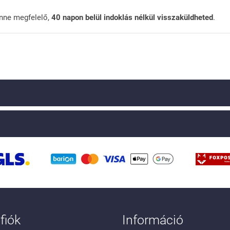
nne megfelelő,
40 napon belül indoklás nélkül visszaküldheted
.
fiók
Információ