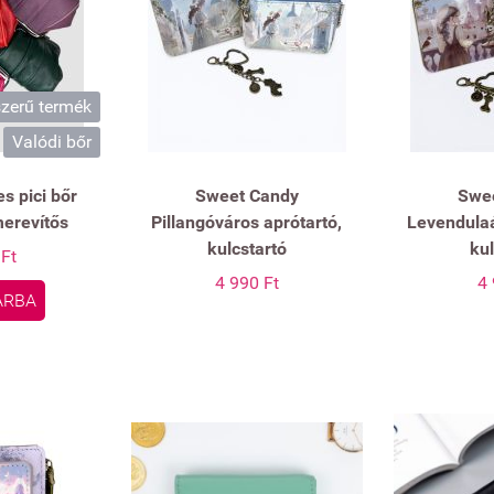
zerű termék
Valódi bőr
s pici bőr
Sweet Candy
Swe
merevítős
Pillangóváros aprótartó,
Levendulaá
kulcstartó
kul
 Ft
4 990 Ft
4 
ÁRBA