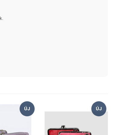
k.
ÚJ
ÚJ