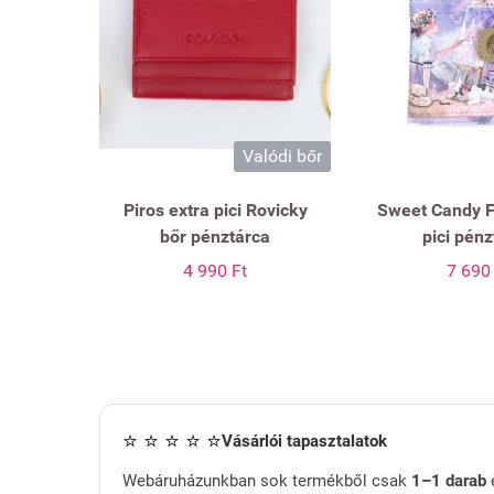
Valódi bőr
Piros extra pici Rovicky
Sweet Candy F
bőr pénztárca
pici pén
4 990 Ft
7 690
⭐ ⭐ ⭐ ⭐ ⭐
Vásárlói tapasztalatok
Webáruházunkban sok termékből csak
1–1 darab
é