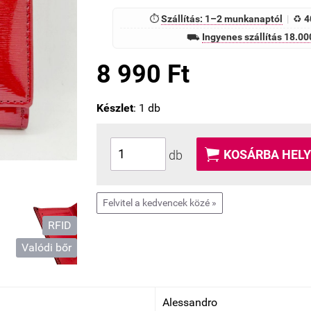
⏱
Szállítás: 1–2 munkanaptól
|
♻
4
⛟
Ingyenes szállítás 18.000
8 990 Ft
Készlet
: 1 db

KOSÁRBA HELY
db
Felvitel a kedvencek közé »
RFID
Valódi bőr
Alessandro