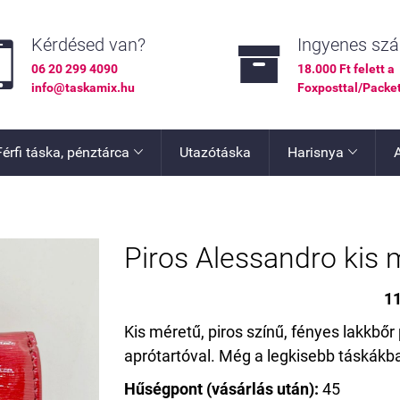


Kérdésed van?
Ingyenes szál
06 20 299 4090
18.000 Ft felett a
info@taskamix.hu
Foxposttal/Packe
Férfi táska, pénztárca
Utazótáska
Harisnya


Piros Alessandro kis 
11
Kis méretű, piros színű, fényes lakkbőr
aprótartóval. Még a legkisebb táskákb
Hűségpont (vásárlás után):
45