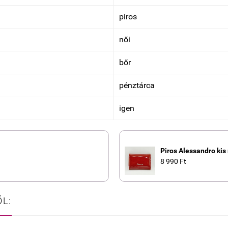
piros
női
bőr
pénztárca
igen
Piros Alessandro kis
8 990 Ft
L: