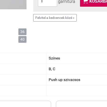

KOSÁRBA
garnitúra
Felvitel a kedvencek közé »
36
40
Színes
B, C
Push up szivacsos