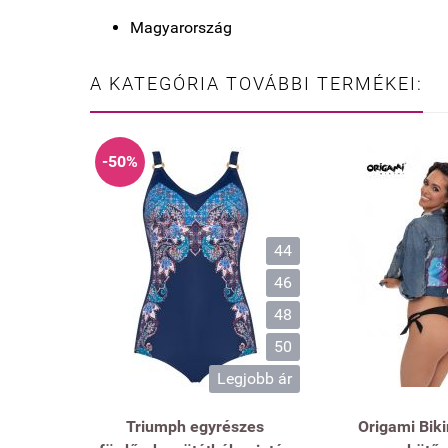
Magyarország
A KATEGÓRIA TOVÁBBI TERMÉKEI:
-50%
44
46
48
50
Legjobb ár
Triumph egyrészes
Origami Biki