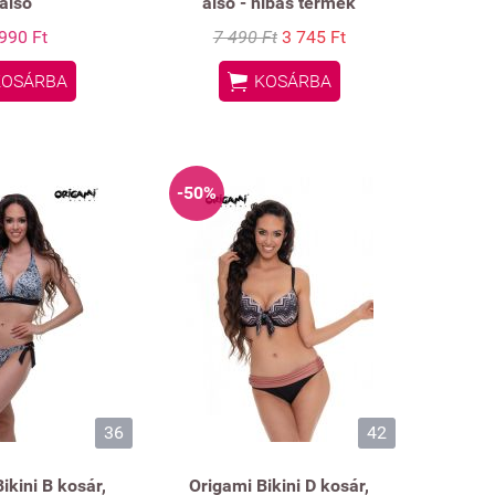
alsó
alsó - hibás termék
990 Ft
7 490 Ft
3 745 Ft

KOSÁRBA
KOSÁRBA
-50%
36
42
ikini B kosár,
Origami Bikini D kosár,