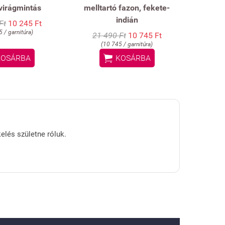
virágmintás
melltartó fazon, fekete-
indián
Ft
10 245 Ft
 / garnitúra)
21 490 Ft
10 745 Ft
(10 745 / garnitúra)

KOSÁRBA
KOSÁRBA
kelés születne róluk.