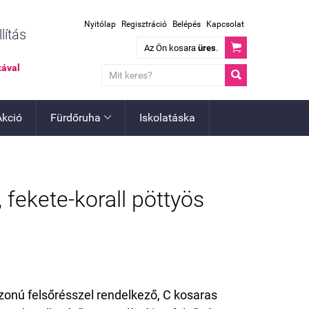
Nyitólap
Regisztráció
Belépés
Kapcsolat
lítás

Az Ön kosara
üres
.
tával

Akció
Fürdőruha
Iskolatáska

 fekete-korall pöttyös
onú felsőrésszel rendelkező, C kosaras