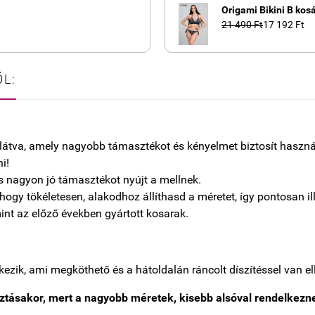
Origami Bikini B kos
21 490 Ft
17 192 Ft
L:
 ellátva, amely nagyobb támasztékot és kényelmet biztosít haszná
i!
s nagyon jó támasztékot nyújt a mellnek.
hogy tökéletesen, alakodhoz állíthasd a méretet, így pontosan i
int az előző években gyártott kosarak.
kezik, ami megköthető és a hátoldalán ráncolt díszítéssel van el
sztásakor, mert a nagyobb méretek, kisebb alsóval rendelkezn