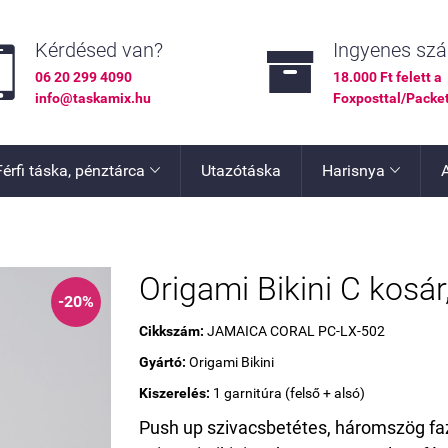


Kérdésed van?
Ingyenes szál
06 20 299 4090
18.000 Ft felett a
info@taskamix.hu
Foxposttal/Packe
Férfi táska, pénztárca
Utazótáska
Harisnya


Origami Bikini C kosár,
-20%
Cikkszám:
JAMAICA CORAL PC-LX-502
Gyártó:
Origami Bikini
Kiszerelés:
1 garnitúra (felső + alsó)
Push up szivacsbetétes, háromszög faz