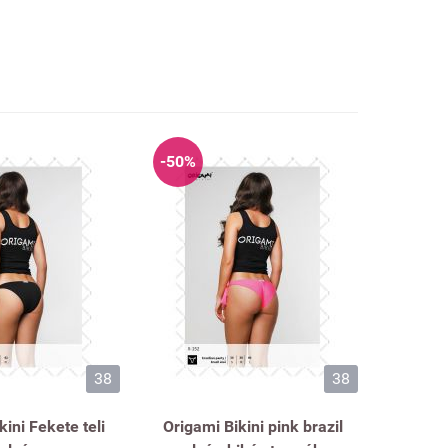
-50%
38
38
kini Fekete teli
Origami Bikini pink brazil