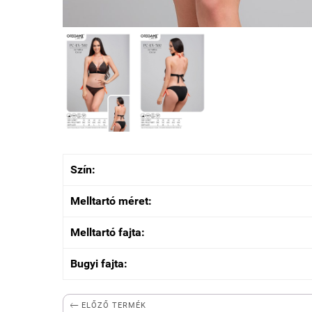
Szín:
Melltartó méret:
Melltartó fajta:
Bugyi fajta:

ELŐZŐ TERMÉK