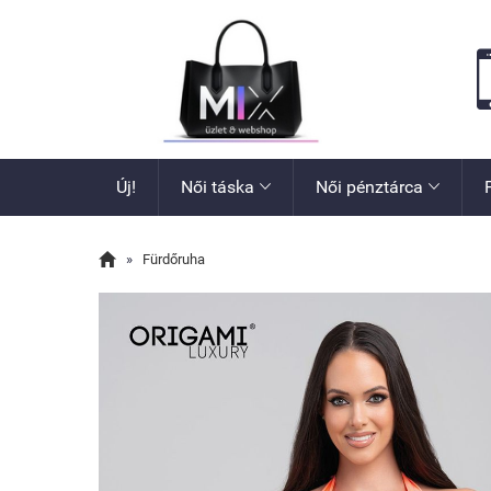
Új!
Női táska
Női pénztárca



»
Fürdőruha