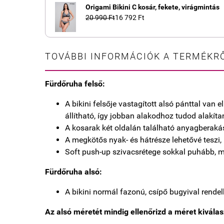
Origami Bikini C kosár, fekete, virágmintás
20 990 Ft
16 792 Ft
TOVÁBBI INFORMÁCIÓK A TERMÉKRŐ
Fürdőruha felső:
A bikini felsője vastagított alsó pánttal van
állítható, így jobban alakodhoz tudod alakítan
A kosarak két oldalán található anyagberaká
A megkötős nyak- és hátrésze lehetővé teszi, 
Soft push-up szivacsrétege sokkal puhább, m
Fürdőruha alsó:
A bikini normál fazonú, csípő bugyival rendel
Az alsó méretét mindig ellenőrizd a méret kivála