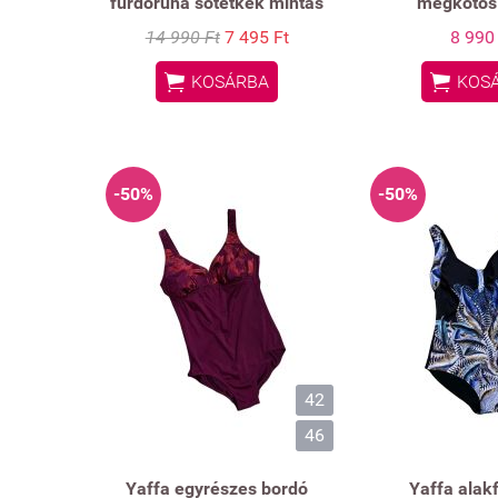
fürdőruha sötétkék mintás
megkötős
14 990 Ft
7 495 Ft
8 990


KOSÁRBA
KOS
-50%
-50%
42
46
Yaffa egyrészes bordó
Yaffa alak