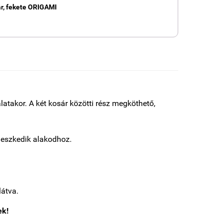
ár, fekete ORIGAMI
latakor. A két kosár közötti rész megköthető,
lleszkedik alakodhoz.
látva.
ek!