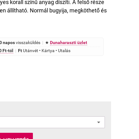
yes korall színű anyag díszíti. A felső része
n állítható. Normál bugyija, megköthető és
0 napos
visszaküldés
|
★
Dunaharaszti üzlet
 Ft-tól
|
Ft
Utánvét • Kártya • Utalás