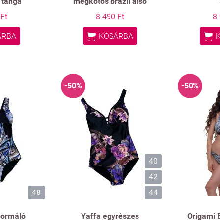
 tanga
megkötős brazil alsó
 Ft
8 490 Ft
8 


ÁRBA
KOSÁRBA
-50%
-50%
40
42
48
44
formáló
Yaffa egyrészes
Origami B