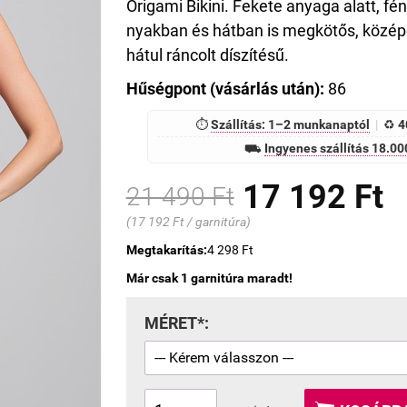
Origami Bikini. Fekete anyaga alatt, fén
nyakban és hátban is megkötős, középe
hátul ráncolt díszítésű.
Hűségpont (vásárlás után):
86
⏱
Szállítás: 1–2 munkanaptól
|
♻
4
⛟
Ingyenes szállítás 18.000
17 192 Ft
21 490 Ft
(17 192 Ft / garnitúra)
Megtakarítás:
4 298 Ft
Már csak 1 garnitúra maradt!
MÉRET*: