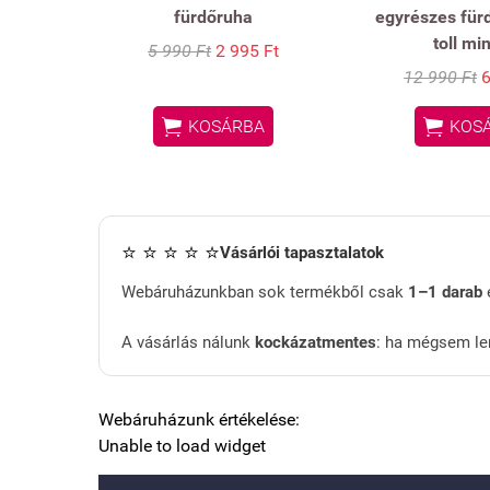
fürdőruha
egyrészes für
toll mi
5 990 Ft
2 995 Ft
12 990 Ft
6


KOSÁRBA
KOS
⭐ ⭐ ⭐ ⭐ ⭐
Vásárlói tapasztalatok
Webáruházunkban sok termékből csak
1–1 darab
é
A vásárlás nálunk
kockázatmentes
: ha mégsem le
Webáruházunk értékelése:
Unable to load widget