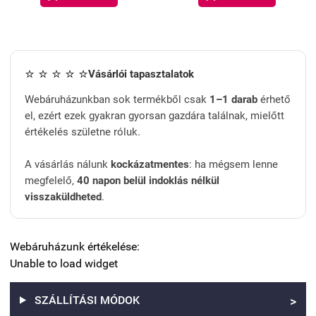
⭐ ⭐ ⭐ ⭐ ⭐
Vásárlói tapasztalatok
Webáruházunkban sok termékből csak
1–1 darab
érhető
el, ezért ezek gyakran gyorsan gazdára találnak, mielőtt
értékelés születne róluk.
A vásárlás nálunk
kockázatmentes
: ha mégsem lenne
megfelelő,
40 napon belül indoklás nélkül
visszaküldheted
.
Webáruházunk értékelése:
Unable to load widget
SZÁLLÍTÁSI MÓDOK
>