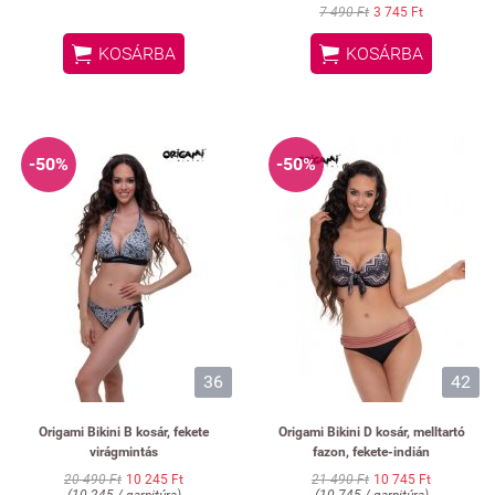
7 490 Ft
3 745 Ft


KOSÁRBA
KOSÁRBA
-50%
-50%
36
42
Origami Bikini B kosár, fekete
Origami Bikini D kosár, melltartó
virágmintás
fazon, fekete-indián
20 490 Ft
10 245 Ft
21 490 Ft
10 745 Ft