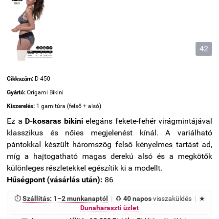
42
Cikkszám:
D-450
Gyártó:
Origami Bikini
Kiszerelés:
1 garnitúra (felső + alsó)
Ez a
D-kosaras bikini
elegáns fekete-fehér virágmintájával
klasszikus és nőies megjelenést kínál. A variálható
pántokkal készült háromszög felső kényelmes tartást ad,
míg a hajtogatható magas derekú alsó és a megkötők
különleges részletekkel egészítik ki a modellt.
Hűségpont (vásárlás után):
86
⏱
Szállítás: 1–2 munkanaptól
|
♻
40 napos
visszaküldés
|
★
Dunaharaszti üzlet