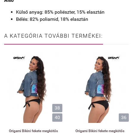
Alsó
Külső anyag: 85% poliészter, 15% elasztán
Bélés: 82% poliamid, 18% elasztán
A KATEGÓRIA TOVÁBBI TERMÉKEI:
38
40
36
Origami Bikini fekete megkötős
Origami Bikini fekete megkötős