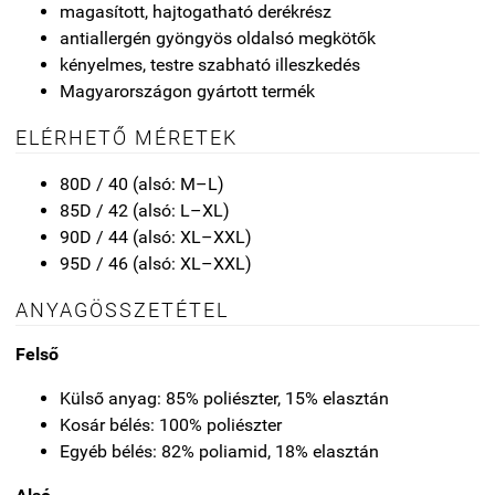
magasított, hajtogatható derékrész
antiallergén gyöngyös oldalsó megkötők
kényelmes, testre szabható illeszkedés
Magyarországon gyártott termék
ELÉRHETŐ MÉRETEK
80D / 40 (alsó: M–L)
85D / 42 (alsó: L–XL)
90D / 44 (alsó: XL–XXL)
95D / 46 (alsó: XL–XXL)
ANYAGÖSSZETÉTEL
Felső
Külső anyag: 85% poliészter, 15% elasztán
Kosár bélés: 100% poliészter
Egyéb bélés: 82% poliamid, 18% elasztán