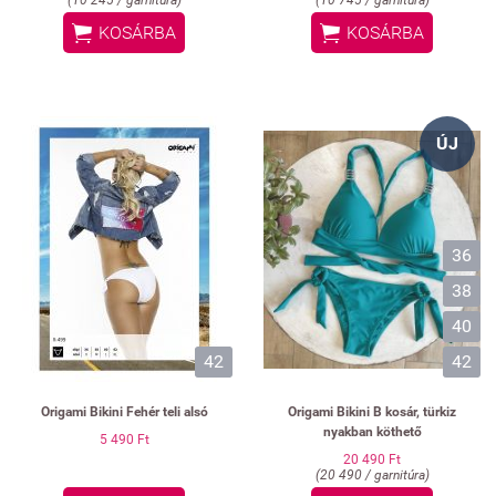
(10 245 / garnitúra)
(10 745 / garnitúra)


KOSÁRBA
KOSÁRBA
ÚJ
36
38
40
42
42
Origami Bikini Fehér teli alsó
Origami Bikini B kosár, türkiz
nyakban köthető
5 490 Ft
20 490 Ft
(20 490 / garnitúra)