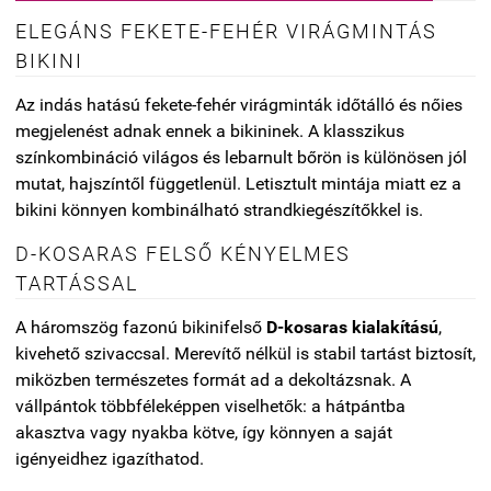
ELEGÁNS FEKETE-FEHÉR VIRÁGMINTÁS
BIKINI
Az indás hatású fekete-fehér virágminták időtálló és nőies
megjelenést adnak ennek a bikininek. A klasszikus
színkombináció világos és lebarnult bőrön is különösen jól
mutat, hajszíntől függetlenül. Letisztult mintája miatt ez a
bikini könnyen kombinálható strandkiegészítőkkel is.
D-KOSARAS FELSŐ KÉNYELMES
TARTÁSSAL
A háromszög fazonú bikinifelső
D-kosaras kialakítású
,
kivehető szivaccsal. Merevítő nélkül is stabil tartást biztosít,
miközben természetes formát ad a dekoltázsnak. A
vállpántok többféleképpen viselhetők: a hátpántba
akasztva vagy nyakba kötve, így könnyen a saját
igényeidhez igazíthatod.