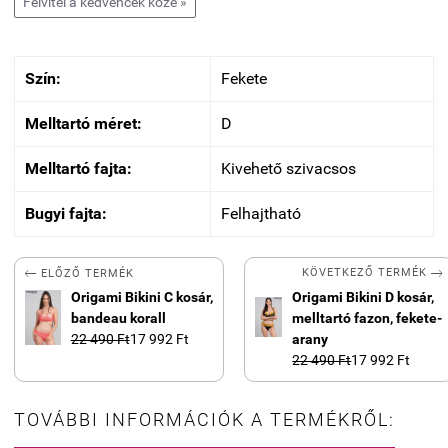
Felvitel a kedvencek közé »
Szín:
Fekete
Melltartó méret:
D
Melltartó fajta:
Kivehető szivacsos
Bugyi fajta:
Felhajtható


KÖVETKEZŐ TERMÉK
ELŐZŐ TERMÉK
Origami Bikini C kosár,
Origami Bikini D kosár,
bandeau korall
melltartó fazon, fekete-
22 490 Ft
17 992 Ft
arany
22 490 Ft
17 992 Ft
TOVÁBBI INFORMÁCIÓK A TERMÉKRŐL: