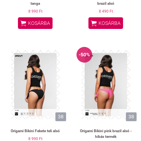
tanga
brazil alsó
8 990 Ft
8 490 Ft


KOSÁRBA
KOSÁRBA
-50%
38
38
Origami Bikini Fekete teli alsó
Origami Bikini pink brazil alsó -
hibás termék
8 990 Ft