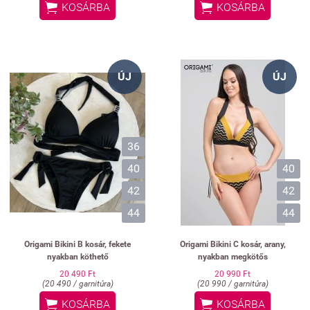


KOSÁRBA
KOSÁRBA
ÚJ
ÚJ
36
40
40
42
42
44
44
Origami Bikini B kosár, fekete
Origami Bikini C kosár, arany,
nyakban köthető
nyakban megkötős
20 490 Ft
20 990 Ft
(20 490 / garnitúra)
(20 990 / garnitúra)


KOSÁRBA
KOSÁRBA