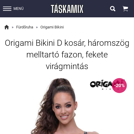


MENÜ

»
Fürdőruha
»
Origami Bikini
Origami Bikini D kosár, háromszög
melltartó fazon, fekete
virágmintás
-20%