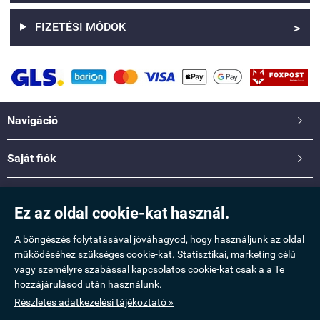
FIZETÉSI MÓDOK
>
Navigáció

Saját fiók

Információ

Ez az oldal cookie-kat használ.
Elérhetőség

A böngészés folytatásával jóváhagyod, hogy használjunk az oldal
működéséhez szükséges cookie-kat. Statisztikai, marketing célú
vagy személyre szabással kapcsolatos cookie-kat csak a a Te
www.taskamix.hu -
Molnár Erzsébet Katalin
-
ÁSZF
-
Adatkezelési tájékoztató
hozzájárulásod után használunk.
Részletes adatkezelési tájékoztató »
Webáruház készítés
a StartÜzlettel.