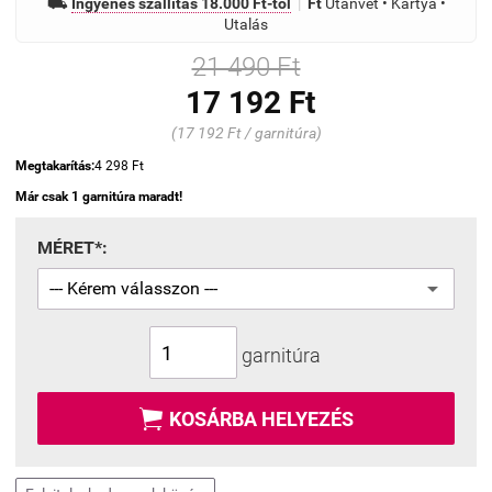
⛟
Ingyenes szállítás 18.000 Ft-tól
|
Ft
Utánvét • Kártya •
Utalás
21 490 Ft
17 192 Ft
(17 192 Ft / garnitúra)
Megtakarítás:
4 298 Ft
Már csak 1 garnitúra maradt!
MÉRET*:
garnitúra

KOSÁRBA HELYEZÉS