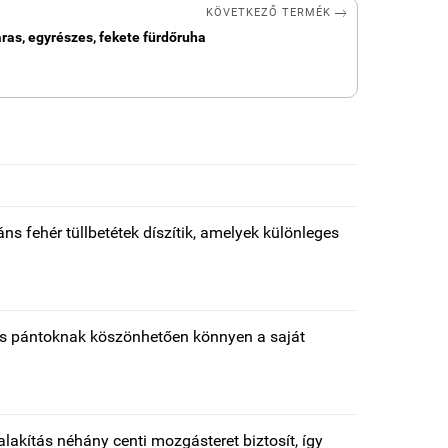

KÖVETKEZŐ TERMÉK
aras, egyrészes, fekete fürdőruha
ns fehér tüllbetétek díszítik, amelyek különleges
ötős pántoknak köszönhetően könnyen a saját
lakítás néhány centi mozgásteret biztosít, így