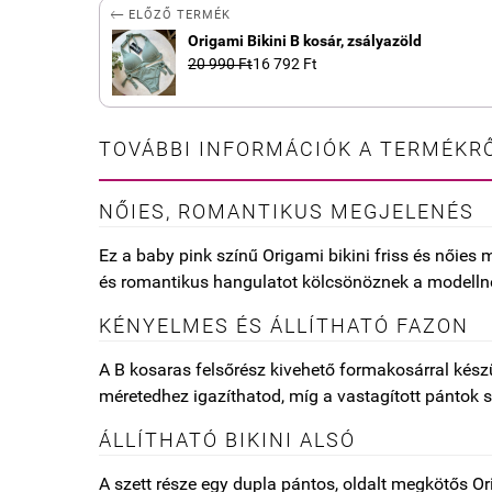

ELŐZŐ TERMÉK
Origami Bikini B kosár, zsályazöld
20 990 Ft
16 792 Ft
TOVÁBBI INFORMÁCIÓK A TERMÉKRŐ
NŐIES, ROMANTIKUS MEGJELENÉS
Ez a baby pink színű Origami bikini friss és nőies
és romantikus hangulatot kölcsönöznek a modelln
KÉNYELMES ÉS ÁLLÍTHATÓ FAZON
A B kosaras felsőrész kivehető formakosárral kész
méretedhez igazíthatod, míg a vastagított pántok s
ÁLLÍTHATÓ BIKINI ALSÓ
A szett része egy dupla pántos, oldalt megkötős Or