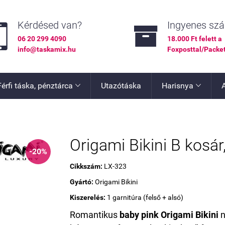


Kérdésed van?
Ingyenes szál
06 20 299 4090
18.000 Ft felett a
info@taskamix.hu
Foxposttal/Packe
Férfi táska, pénztárca
Utazótáska
Harisnya


Origami Bikini B kosár,
-20%
Cikkszám:
LX-323
Gyártó:
Origami Bikini
Kiszerelés:
1 garnitúra (felső + alsó)
Romantikus
baby pink Origami Bikini
n