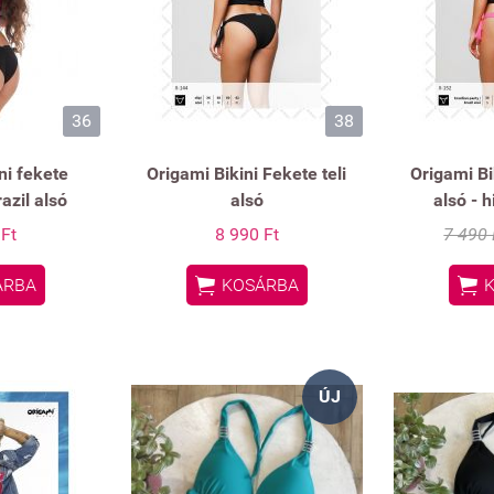
36
38
ni fekete
Origami Bikini Fekete teli
Origami Bi
azil alsó
alsó
alsó - 
 Ft
8 990 Ft
7 490 


ÁRBA
KOSÁRBA
ÚJ