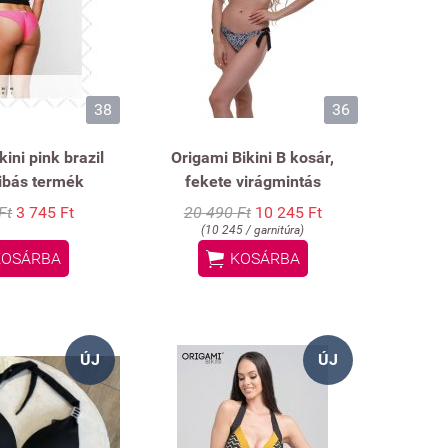
38
36
kini pink brazil
Origami Bikini B kosár,
hibás termék
fekete virágmintás
Ft
3 745 Ft
20 490 Ft
10 245 Ft
(10 245 / garnitúra)

KOSÁRBA
KOSÁRBA
ÚJ
ÚJ