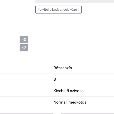
Felvitel a kedvencek közé »
40
42
Rózsaszín
B
Kivehető szivacs
Normál, megkötős