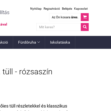
Nyitólap
Regisztráció
Belépés
Kapcsolat
lítás

Az Ön kosara
üres
.
tával

Akció
Fürdőruha
Iskolatáska

 tüll - rózsaszín
őies tüll részletekkel és klasszikus