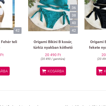
36
38
40
42
42
 Fehér teli
Origami Bikini B kosár,
Origami B
ó
türkiz nyakban köthető
fekete ny
 Ft
20 490 Ft
20
(20 490 / garnitúra)
(20 490


ÁRBA
KOSÁRBA