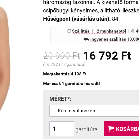
háromszög fazonnal. A kivehető formak
csípőbugyi kényelmes, állítható illeszke
Hűségpont (vásárlás után):
84
⏱
Szállítás: 1–2 munkanaptól
|
♻
4
⛟
Ingyenes szállítás 18.000
16 792 Ft
20 990 Ft
(16 792 Ft / garnitúra)
Megtakarítás:
4 198 Ft
Már csak 1 garnitúra maradt!
MÉRET*:

KOSÁRBA
garnitúra