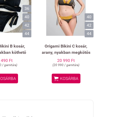
36
40
40
42
42
44
44
ikini B kosár,
Origami Bikini C kosár,
akban köthető
arany, nyakban megkötős
 490 Ft
20 990 Ft
 / garnitúra)
(20 990 / garnitúra)

KOSÁRBA
KOSÁRBA