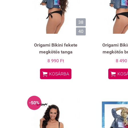
38
40
Origami Bikini fekete
Origami Biki
megkötős tanga
megkötős br
8 990 Ft
8 490


KOSÁRBA
KOS
-50%