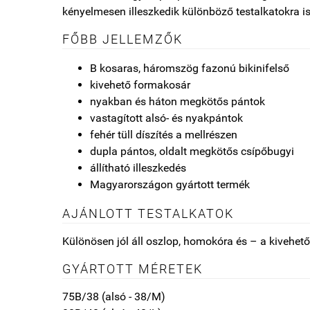
kényelmesen illeszkedik különböző testalkatokra is
FŐBB JELLEMZŐK
B kosaras, háromszög fazonú bikinifelső
kivehető formakosár
nyakban és háton megkötős pántok
vastagított alsó- és nyakpántok
fehér tüll díszítés a mellrészen
dupla pántos, oldalt megkötős csípőbugyi
állítható illeszkedés
Magyarországon gyártott termék
AJÁNLOTT TESTALKATOK
Különösen jól áll oszlop, homokóra és – a kivehet
GYÁRTOTT MÉRETEK
75B/38 (alsó - 38/M)