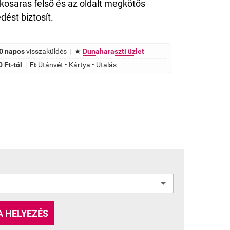
osaras felső és az oldalt megkötős
dést biztosít.
0 napos
visszaküldés
|
★
Dunaharaszti üzlet
 Ft-tól
|
Ft
Utánvét • Kártya • Utalás
 HELYEZÉS