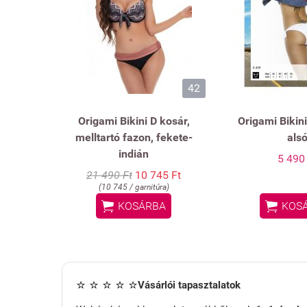
42
Origami Bikini D kosár,
Origami Bikini
melltartó fazon, fekete-
als
indián
5 490
21 490 Ft
10 745 Ft
(10 745 / garnitúra)


KOSÁRBA
KOS
⭐ ⭐ ⭐ ⭐ ⭐
Vásárlói tapasztalatok