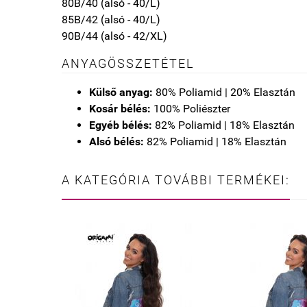
80B/40 (alsó - 40/L)
85B/42 (alsó - 40/L)
90B/44 (alsó - 42/XL)
ANYAGÖSSZETÉTEL
Külső anyag:
80% Poliamid | 20% Elasztán
Kosár bélés:
100% Poliészter
Egyéb bélés:
82% Poliamid | 18% Elasztán
Alsó bélés:
82% Poliamid | 18% Elasztán
A KATEGÓRIA TOVÁBBI TERMÉKEI: