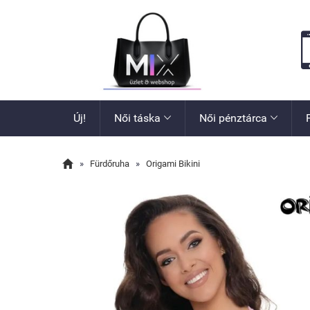
Új!
Női táska
Női pénztárca



»
Fürdőruha
»
Origami Bikini