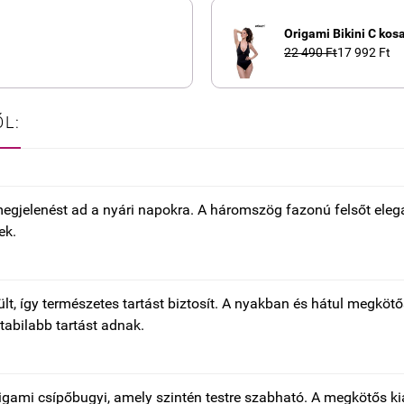
Origami Bikini C kos
22 490 Ft
17 992 Ft
L:
 megjelenést ad a nyári napokra. A háromszög fazonú felsőt elegá
ek.
ült, így természetes tartást biztosít. A nyakban és hátul megk
tabilabb tartást adnak.
igami csípőbugyi, amely szintén testre szabható. A megkötős kia