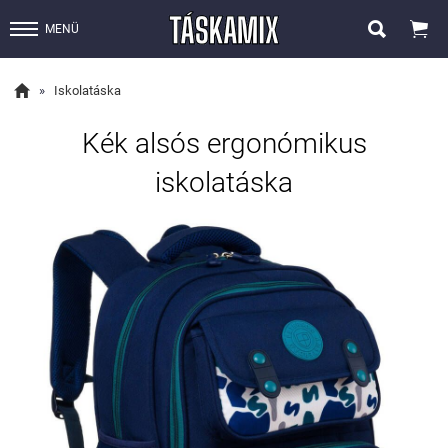


MENÜ

»
Iskolatáska
Kék alsós ergonómikus
iskolatáska