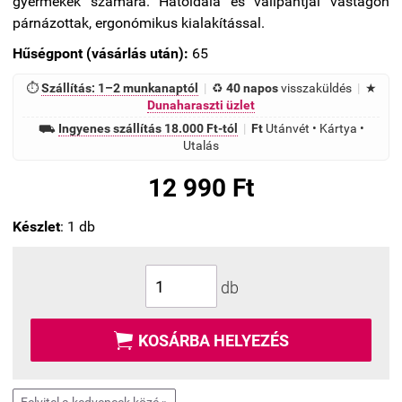
gyermekek számára. Hátoldala és vállpántjai vastagon
párnázottak, ergonómikus kialakítással.
Hűségpont (vásárlás után):
65
⏱
Szállítás: 1–2 munkanaptól
|
♻
40 napos
visszaküldés
|
★
Dunaharaszti üzlet
⛟
Ingyenes szállítás 18.000 Ft-tól
|
Ft
Utánvét • Kártya •
Utalás
12 990 Ft
Készlet
: 1 db
db

KOSÁRBA HELYEZÉS
Felvitel a kedvencek közé »