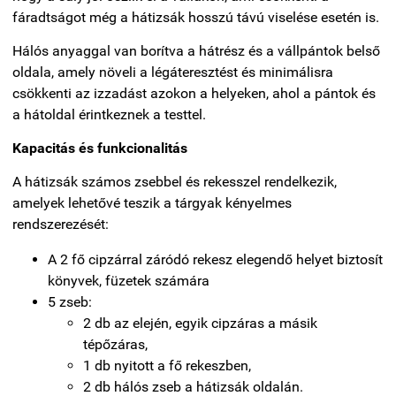
fáradtságot még a hátizsák hosszú távú viselése esetén is.
Hálós anyaggal van borítva a hátrész és a vállpántok belső
oldala, amely növeli a légáteresztést és minimálisra
csökkenti az izzadást azokon a helyeken, ahol a pántok és
a hátoldal érintkeznek a testtel.
Kapacitás és funkcionalitás
A hátizsák számos zsebbel és rekesszel rendelkezik,
amelyek lehetővé teszik a tárgyak kényelmes
rendszerezését:
A 2 fő cipzárral záródó rekesz elegendő helyet biztosít
könyvek, füzetek számára
5 zseb:
2 db az elején, egyik cipzáras a másik
tépőzáras,
1 db nyitott a fő rekeszben,
2 db hálós zseb a hátizsák oldalán.