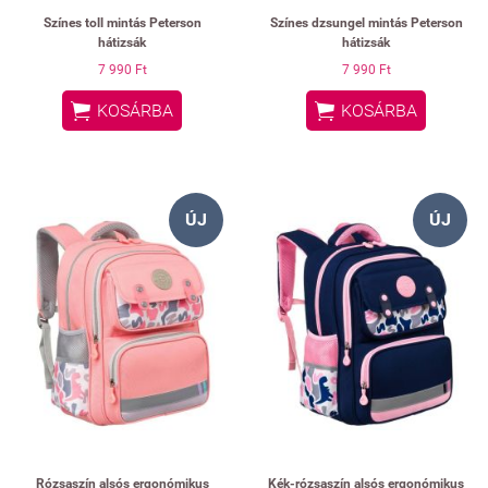
Színes toll mintás Peterson
Színes dzsungel mintás Peterson
hátizsák
hátizsák
7 990 Ft
7 990 Ft


KOSÁRBA
KOSÁRBA
ÚJ
ÚJ
Rózsaszín alsós ergonómikus
Kék-rózsaszín alsós ergonómikus