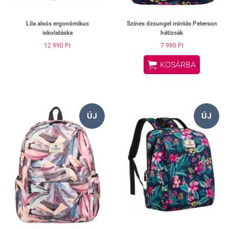
Lila alsós ergonómikus
Színes dzsungel mintás Peterson
iskolatáska
hátizsák
12 990 Ft
7 990 Ft

KOSÁRBA
ÚJ
ÚJ