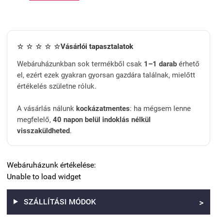
⭐ ⭐ ⭐ ⭐ ⭐
Vásárlói tapasztalatok
Webáruházunkban sok termékből csak
1–1 darab
érhető
el, ezért ezek gyakran gyorsan gazdára találnak, mielőtt
értékelés születne róluk.
A vásárlás nálunk
kockázatmentes
: ha mégsem lenne
megfelelő,
40 napon belül indoklás nélkül
visszaküldheted
.
Webáruházunk értékelése:
Unable to load widget
SZÁLLÍTÁSI MÓDOK
>