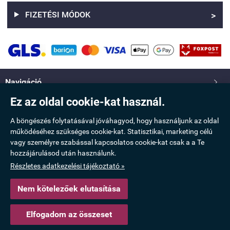
FIZETÉSI MÓDOK
>
Navigáció

Ez az oldal cookie-kat használ.
Saját fiók

A böngészés folytatásával jóváhagyod, hogy használjunk az oldal
működéséhez szükséges cookie-kat. Statisztikai, marketing célú
Információ

vagy személyre szabással kapcsolatos cookie-kat csak a a Te
hozzájárulásod után használunk.
Elérhetőség

Részletes adatkezelési tájékoztató »
Nem kötelezőek elutasítása
www.taskamix.hu -
Molnár Erzsébet Katalin
-
ÁSZF
-
Adatkezelési tájékoztató
Elfogadom az összeset
Webáruház készítés
a StartÜzlettel.