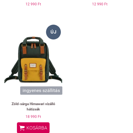
12 990 Ft
12 990 Ft
ÚJ
ingyenes szállítás
Zöld-sárga Himawari vízálló
hátizsák
18 990 Ft

KOSÁRBA