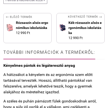


KÖVETKEZŐ TERMÉK
ELŐZŐ TERMÉK
Rózsaszín alsós ergo
Kék-rózsaszín alsós e
nómikus iskolatáska
rgonómikus iskolatás
12 990 Ft
ka
12 990 Ft
TOVÁBBI INFORMÁCIÓK A TERMÉKRŐL:
Kényelmes pántok és légáteresztő anyag
A hátizsákot a kényelem és az ergonómia szem előtt
tartásával tervezték. Hosszú, állítható pántokkal van
felszerelve, amelyek lehetővé teszik, hogy a gyermek
alakjához és méreteihez igazítsd.
A széles és puhán párnázott fülek gondoskodnak arról,
hogy a súly jól oszlik el a vállakon, ami csökkenti a