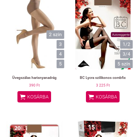
2 szín
3
1/2
4
3/4
5
5 szín
Üvegszálas harisnyanadrág
BC Lycra szilikonos combfix
390 Ft
3 225 Ft


KOSÁRBA
KOSÁRBA