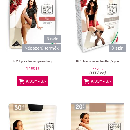
8 szín
Népszerű termék
3 szín
BC Lycra harisnyanadrág
BC Üvegszálas térdfix, 2 pár
1 180 Ft
775 Ft
(388 / pár)


KOSÁRBA
KOSÁRBA