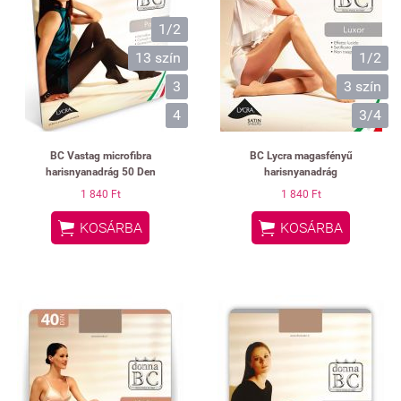
1/2
13 szín
1/2
3
3 szín
4
3/4
BC Vastag microfibra
BC Lycra magasfényű
harisnyanadrág 50 Den
harisnyanadrág
1 840 Ft
1 840 Ft


KOSÁRBA
KOSÁRBA