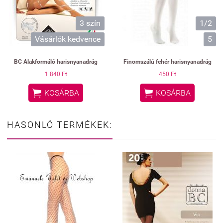
3 szín
1/2
Vásárlók kedvence
5
BC Alakformáló harisnyanadrág
Finomszálú fehér harisnyanadrág
1 840 Ft
450 Ft


KOSÁRBA
KOSÁRBA
HASONLÓ TERMÉKEK: