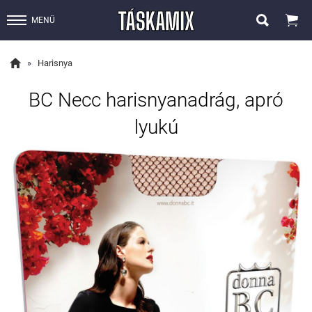


MENÜ

»
Harisnya
BC Necc harisnyanadrág, apró
lyukú