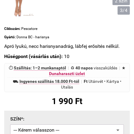
2 szín
3/4
Cikkszám:
Pescatore
Gyártó:
Donna BC - harisnya
Apró lyukú, necc harisnyanadrág, lábfej erősítés nélkül.
Hűségpont (vásárlás után):
10
⏱
Szállítás: 1–2 munkanaptól
|
♻
40 napos
visszaküldés
|
★
Dunaharaszti üzlet
⛟
Ingyenes szállítás 18.000 Ft-tól
|
Ft
Utánvét • Kártya •
Utalás
1 990 Ft
SZÍN*: