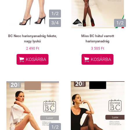
1/2
3/4
1/2
BC Necc harisnyanadrág fekete,
Miss BC hátul varrott
nagy lyukú
harisnyanadrág
2 490 Ft
3 505 Ft


KOSÁRBA
KOSÁRBA
1/2