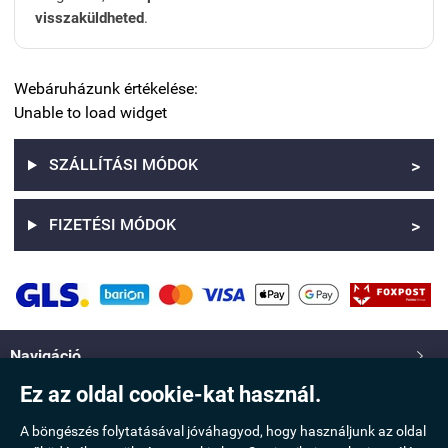
visszaküldheted
.
Webáruházunk értékelése:
Unable to load widget
SZÁLLÍTÁSI MÓDOK
>
FIZETÉSI MÓDOK
>
Navigáció

Ez az oldal cookie-kat használ.
Saját fiók

A böngészés folytatásával jóváhagyod, hogy használjunk az oldal