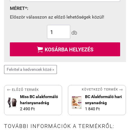
MÉRET*:
Először válasszon az előző lehetőségek közül!
db

KOSÁRBA HELYEZÉS
Felvitel a kedvencek közé »


KÖVETKEZŐ TERMÉK
ELŐZŐ TERMÉK
Miss BC alakformáló
BC Alakformáló hari
harisnyanadrág
snyanadrág
2 490 Ft
1 840 Ft
TOVÁBBI INFORMÁCIÓK A TERMÉKRŐL: