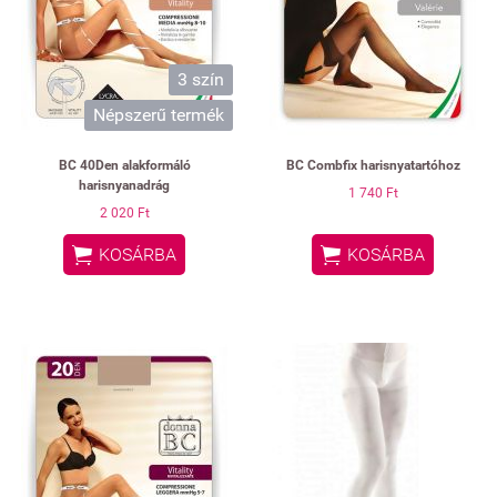
3 szín
Népszerű termék
BC 40Den alakformáló
BC Combfix harisnyatartóhoz
harisnyanadrág
1 740 Ft
2 020 Ft


KOSÁRBA
KOSÁRBA