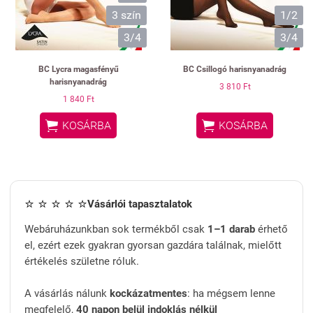
3 szín
1/2
3/4
3/4
BC Lycra magasfényű
BC Csillogó harisnyanadrág
harisnyanadrág
3 810 Ft
1 840 Ft


KOSÁRBA
KOSÁRBA
⭐ ⭐ ⭐ ⭐ ⭐
Vásárlói tapasztalatok
Webáruházunkban sok termékből csak
1–1 darab
érhető
el, ezért ezek gyakran gyorsan gazdára találnak, mielőtt
értékelés születne róluk.
A vásárlás nálunk
kockázatmentes
: ha mégsem lenne
megfelelő,
40 napon belül indoklás nélkül