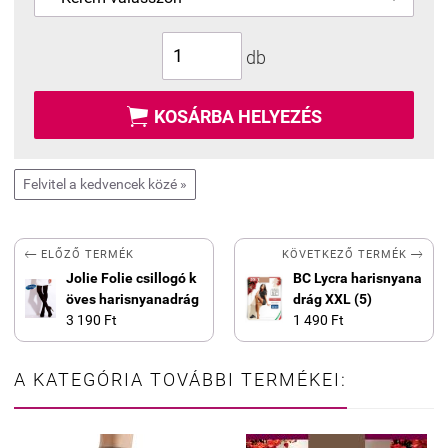
db

KOSÁRBA HELYEZÉS
Felvitel a kedvencek közé »


KÖVETKEZŐ TERMÉK
ELŐZŐ TERMÉK
Jolie Folie csillogó k
BC Lycra harisnyana
öves harisnyanadrág
drág XXL (5)
3 190 Ft
1 490 Ft
A KATEGÓRIA TOVÁBBI TERMÉKEI: