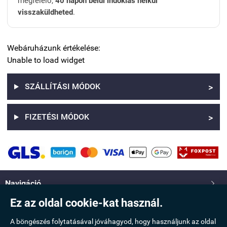
megfelelő,
40 napon belül indoklás nélkül
visszaküldheted
.
Webáruházunk értékelése:
Unable to load widget
SZÁLLÍTÁSI MÓDOK
>
FIZETÉSI MÓDOK
>
Navigáció

Ez az oldal cookie-kat használ.
Saját fiók

A böngészés folytatásával jóváhagyod, hogy használjunk az oldal