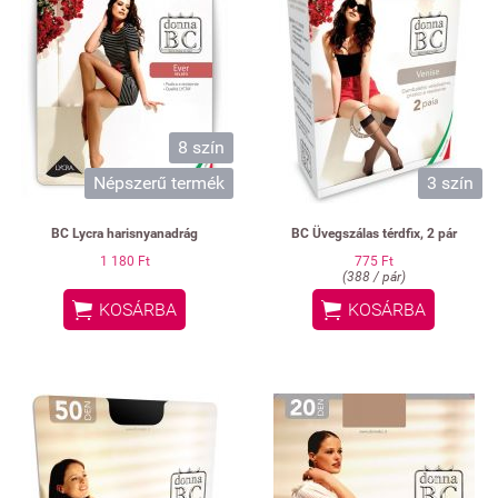
8 szín
Népszerű termék
3 szín
BC Lycra harisnyanadrág
BC Üvegszálas térdfix, 2 pár
1 180 Ft
775 Ft
(388 / pár)


KOSÁRBA
KOSÁRBA