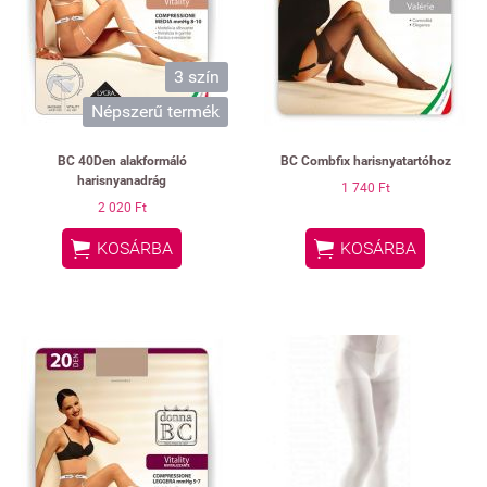
3 szín
Népszerű termék
BC 40Den alakformáló
BC Combfix harisnyatartóhoz
harisnyanadrág
1 740 Ft
2 020 Ft


KOSÁRBA
KOSÁRBA