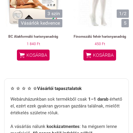
3 szín
1/2
Vásárlók kedvence
5
BC Alakformáló harisnyanadrág
Finomszálú fehér harisnyanadrág
1 840 Ft
450 Ft


KOSÁRBA
KOSÁRBA
⭐ ⭐ ⭐ ⭐ ⭐
Vásárlói tapasztalatok
Webáruházunkban sok termékből csak
1–1 darab
érhető
el, ezért ezek gyakran gyorsan gazdára találnak, mielőtt
értékelés születne róluk.
A vásárlás nálunk
kockázatmentes
: ha mégsem lenne