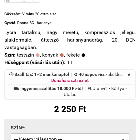
Cikkszám:
Vitality 20 extra size
Gyártó:
Donna BC - harisnya
Lycra tartalmú, nagy méretű, kompressziós jellegű,
alakformáló, áttetsző harisnyanadrág. 20 DEN
vastagságban.
Szín:
testszín
, konyak
, fekete
Hűségpont (vásárlás után):
11
⏱
Szállítás: 1–2 munkanaptól
|
♻
40 napos
visszaküldés
|
★
Dunaharaszti üzlet
⛟
Ingyenes szállítás 18.000 Ft-tól
|
Ft
Utánvét • Kártya •
Utalás
2 250 Ft
SZÍN*: