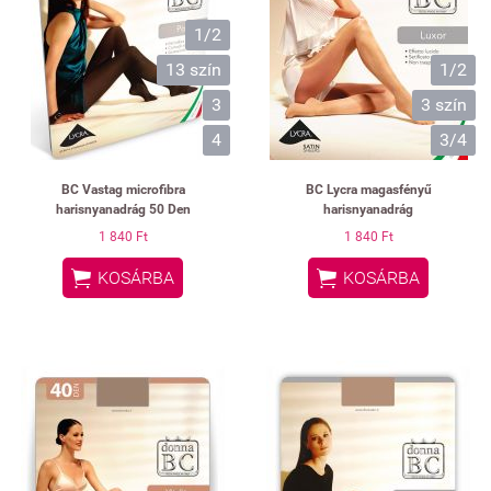
1/2
13 szín
1/2
3
3 szín
4
3/4
BC Vastag microfibra
BC Lycra magasfényű
harisnyanadrág 50 Den
harisnyanadrág
1 840 Ft
1 840 Ft


KOSÁRBA
KOSÁRBA