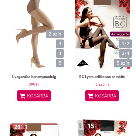
2 szín
3
1/2
4
3/4
5
5 szín
Üvegszálas harisnyanadrág
BC Lycra szilikonos combfix
390 Ft
3 225 Ft


KOSÁRBA
KOSÁRBA