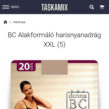


MENÜ

»
Harisnya
BC Alakformáló harisnyanadrág
XXL (5)