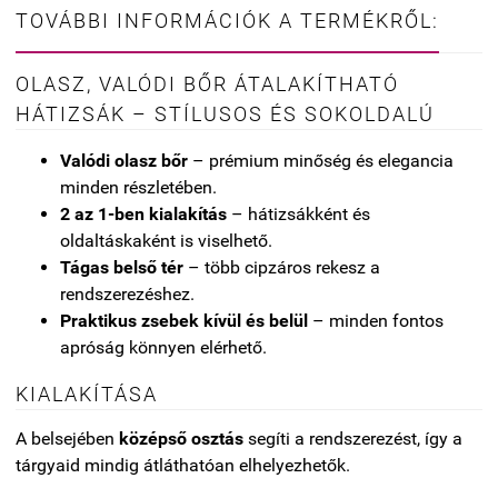
TOVÁBBI INFORMÁCIÓK A TERMÉKRŐL:
OLASZ, VALÓDI BŐR ÁTALAKÍTHATÓ
HÁTIZSÁK – STÍLUSOS ÉS SOKOLDALÚ
Valódi olasz bőr
– prémium minőség és elegancia
minden részletében.
2 az 1-ben kialakítás
– hátizsákként és
oldaltáskaként is viselhető.
Tágas belső tér
– több cipzáros rekesz a
rendszerezéshez.
Praktikus zsebek kívül és belül
– minden fontos
apróság könnyen elérhető.
KIALAKÍTÁSA
A belsejében
középső osztás
segíti a rendszerezést, így a
tárgyaid mindig átláthatóan elhelyezhetők.