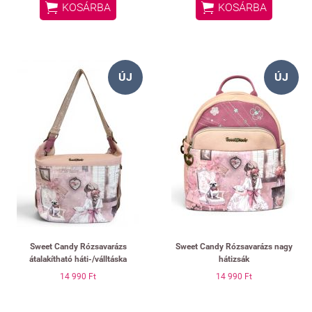


KOSÁRBA
KOSÁRBA
ÚJ
ÚJ
Sweet Candy Rózsavarázs
Sweet Candy Rózsavarázs nagy
átalakítható háti-/válltáska
hátizsák
14 990 Ft
14 990 Ft