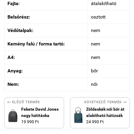
Fajta:
átalakítható
Belsőrész:
osztott
Védőtalpak:
nem
Kemény falú / forma tartó:
nem
A4:
nem
Anyag:
bőr
Nem:
női


KÖVETKEZŐ TERMÉK
ELŐZŐ TERMÉK
Fekete David Jones
Zöldeskék női bőr át
nagy hátitáska
alakítható hátizsák
19 990 Ft
24 990 Ft