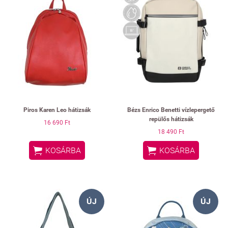
Piros Karen Leo hátizsák
Bézs Enrico Benetti vízlepergető
repülős hátizsák
16 690 Ft
18 490 Ft


KOSÁRBA
KOSÁRBA
ÚJ
ÚJ