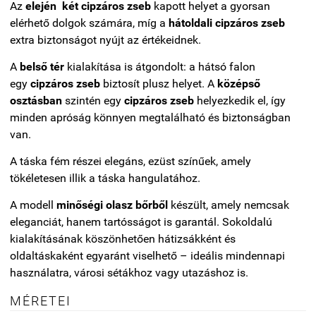
Az
elején két cipzáros zseb
kapott helyet a gyorsan
elérhető dolgok számára, míg a
hátoldali cipzáros zseb
extra biztonságot nyújt az értékeidnek.
A
belső tér
kialakítása is átgondolt: a hátsó falon
egy
cipzáros zseb
biztosít plusz helyet. A
középső
osztásban
szintén egy
cipzáros zseb
helyezkedik el, így
minden apróság könnyen megtalálható és biztonságban
van.
A táska fém részei elegáns, ezüst színűek, amely
tökéletesen illik a táska hangulatához.
A modell
minőségi olasz bőrből
készült, amely nemcsak
eleganciát, hanem tartósságot is garantál. Sokoldalú
kialakításának köszönhetően hátizsákként és
oldaltáskaként egyaránt viselhető – ideális mindennapi
használatra, városi sétákhoz vagy utazáshoz is.
MÉRETEI