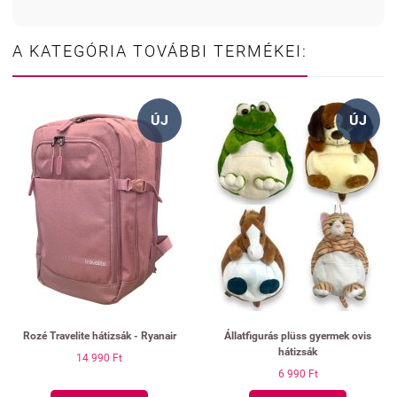
A KATEGÓRIA TOVÁBBI TERMÉKEI:
ÚJ
ÚJ
Rozé Travelite hátizsák - Ryanair
Állatfigurás plüss gyermek ovis
hátizsák
14 990 Ft
6 990 Ft