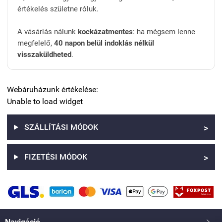
értékelés születne róluk.
A vásárlás nálunk
kockázatmentes
: ha mégsem lenne
megfelelő,
40 napon belül indoklás nélkül
visszaküldheted
.
Webáruházunk értékelése:
Unable to load widget
SZÁLLÍTÁSI MÓDOK
>
FIZETÉSI MÓDOK
>
Navigáció