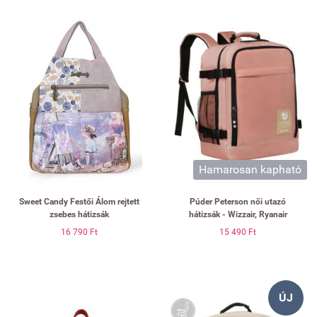
Hamarosan kapható
Sweet Candy Festői Álom rejtett
Púder Peterson női utazó
zsebes hátizsák
hátizsák - Wizzair, Ryanair
16 790 Ft
15 490 Ft
ÚJ