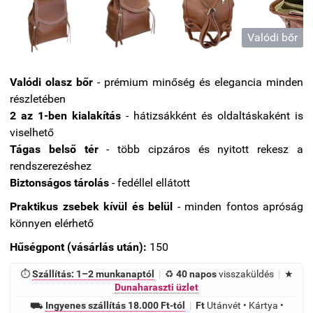
Valódi bőr
Valódi olasz bőr
- prémium minőség és elegancia minden
részletében
2 az 1-ben kialakítás
- hátizsákként és oldaltáskaként is
viselhető
Tágas belső tér
- több cipzáros és nyitott rekesz a
rendszerezéshez
Biztonságos tárolás
- fedéllel ellátott
Praktikus zsebek kívül és belül
- minden fontos apróság
könnyen elérhető
Hűségpont (vásárlás után):
150
⏱
Szállítás: 1–2 munkanaptól
|
♻
40 napos
visszaküldés
|
★
Dunaharaszti üzlet
⛟
Ingyenes szállítás 18.000 Ft-tól
|
Ft
Utánvét • Kártya •