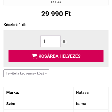
Utalás
29 990 Ft
Készlet
: 1 db
db

KOSÁRBA HELYEZÉS
Felvitel a kedvencek közé »
Márka:
Natasa
Szín:
barna