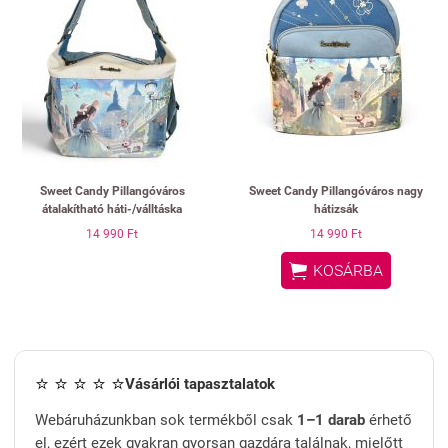
Sweet Candy Pillangóváros
Sweet Candy Pillangóváros nagy
átalakítható háti-/válltáska
hátizsák
14 990 Ft
14 990 Ft

KOSÁRBA
⭐ ⭐ ⭐ ⭐ ⭐
Vásárlói tapasztalatok
Webáruházunkban sok termékből csak
1–1 darab
érhető
el, ezért ezek gyakran gyorsan gazdára találnak, mielőtt