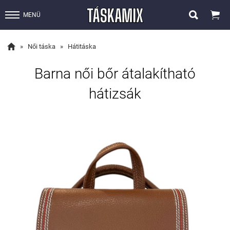


MENÜ

»
Női táska
»
Hátitáska
Barna női bőr átalakítható
hátizsák