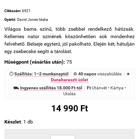
Cikkszám:
6921
Gyártó:
David Jones táska
Világos barna színű, több zsebbel rendelkező hátizsák.
Kellemes natúr színének köszönhetően sok mindenhez
felvehető. Belseje egyterű, jól pakolható. Elején két, hátulján
egy zsebecske segíti a tárolást.
Hűségpont (vásárlás után):
75
⏱
Szállítás: 1–2 munkanaptól
|
♻
40 napos
visszaküldés
|
★
Dunaharaszti üzlet
⛟
Ingyenes szállítás 18.000 Ft-tól
|
Ft
Utánvét • Kártya •
Utalás
14 990 Ft
Készlet
: 1 db