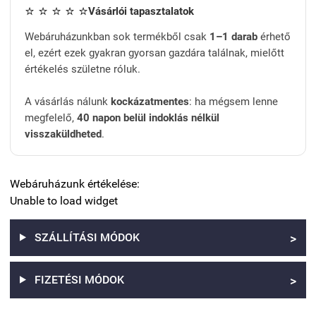
⭐ ⭐ ⭐ ⭐ ⭐
Vásárlói tapasztalatok
Webáruházunkban sok termékből csak
1–1 darab
érhető
el, ezért ezek gyakran gyorsan gazdára találnak, mielőtt
értékelés születne róluk.
A vásárlás nálunk
kockázatmentes
: ha mégsem lenne
megfelelő,
40 napon belül indoklás nélkül
visszaküldheted
.
Webáruházunk értékelése:
Unable to load widget
SZÁLLÍTÁSI MÓDOK
>
FIZETÉSI MÓDOK
>