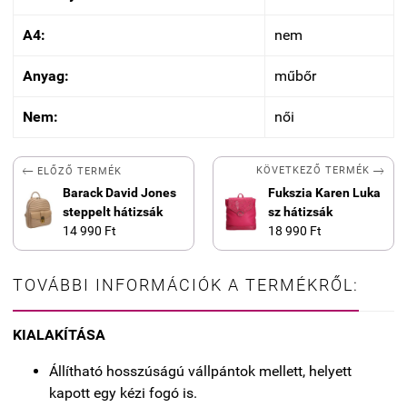
A4:
nem
Anyag:
műbőr
Nem:
női


KÖVETKEZŐ TERMÉK
ELŐZŐ TERMÉK
Barack David Jones
Fukszia Karen Luka
steppelt hátizsák
sz hátizsák
14 990 Ft
18 990 Ft
TOVÁBBI INFORMÁCIÓK A TERMÉKRŐL:
KIALAKÍTÁSA
Állítható hosszúságú vállpántok mellett, helyett
kapott egy kézi fogó is.