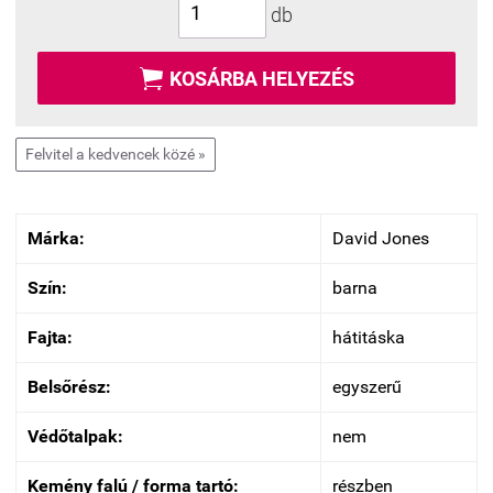
db

KOSÁRBA HELYEZÉS
Felvitel a kedvencek közé »
Márka:
David Jones
Szín:
barna
Fajta:
hátitáska
Belsőrész:
egyszerű
Védőtalpak:
nem
Kemény falú / forma tartó:
részben