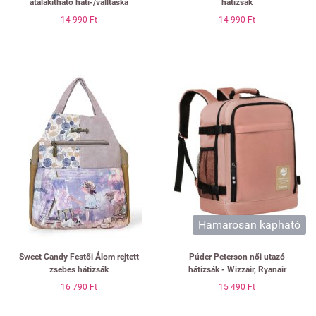
átalakítható háti-/válltáska
hátizsák
14 990 Ft
14 990 Ft
Hamarosan kapható
Sweet Candy Festői Álom rejtett
Púder Peterson női utazó
zsebes hátizsák
hátizsák - Wizzair, Ryanair
16 790 Ft
15 490 Ft