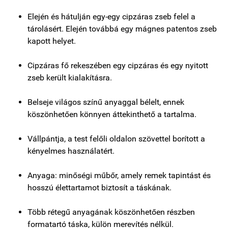
Elején és hátulján egy-egy cipzáras zseb felel a
tárolásért. Elején továbbá egy mágnes patentos zseb
kapott helyet.
Cipzáras fő rekeszében egy cipzáras és egy nyitott
zseb került kialakításra.
Belseje világos színű anyaggal bélelt, ennek
köszönhetően könnyen áttekinthető a tartalma.
Vállpántja, a test felőli oldalon szövettel borított a
kényelmes használatért.
Anyaga: minőségi műbőr, amely remek tapintást és
hosszú élettartamot biztosít a táskának.
Több rétegű anyagának köszönhetően részben
formatartó táska, külön merevítés nélkül.