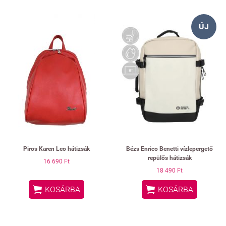
ÚJ
Piros Karen Leo hátizsák
Bézs Enrico Benetti vízlepergető
repülős hátizsák
16 690 Ft
18 490 Ft


KOSÁRBA
KOSÁRBA