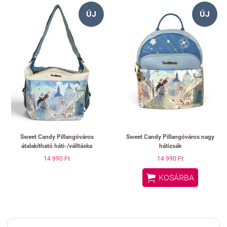
ÚJ
ÚJ
Sweet Candy Pillangóváros
Sweet Candy Pillangóváros nagy
átalakítható háti-/válltáska
hátizsák
14 990 Ft
14 990 Ft

KOSÁRBA