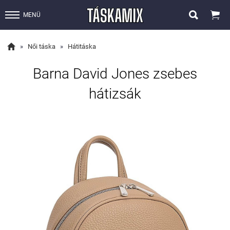


MENÜ

»
Női táska
»
Hátitáska
Barna David Jones zsebes
hátizsák