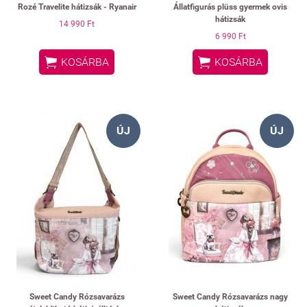
Rozé Travelite hátizsák - Ryanair
Állatfigurás plüss gyermek ovis
hátizsák
14 990 Ft
6 990 Ft


KOSÁRBA
KOSÁRBA
ÚJ
ÚJ
Sweet Candy Rózsavarázs
Sweet Candy Rózsavarázs nagy