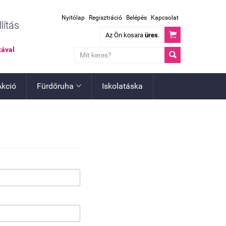
Nyitólap
Regisztráció
Belépés
Kapcsolat
lítás

Az Ön kosara
üres
.
tával

Akció
Fürdőruha
Iskolatáska
