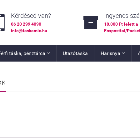


Kérdésed van?
Ingyenes szál
06 20 299 4090
18.000 Ft felett a
info@taskamix.hu
Foxposttal/Packe
Férfi táska, pénztárca
Utazótáska
Harisnya


OK