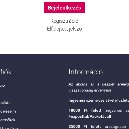
Regisztráció
Elfelejtett jelszó
fiók
Információ
Az akciós ár, a készlet erejéi
ció
visszavonásig érvényes!
Ingyenes
személyes átvétel
üzlet
sítás
18000 Ft felett,
ingyenes szá
ndeléseim
Foxposttal/Packetával!
termékek
35000 Ft felett
, országosa
ő termékek