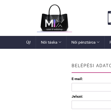
Új!
Női táska
Női pénztárca


BELÉPÉSI ADAT
E-mail:
Jelszó: