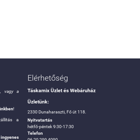
Elérhetőség
Táskamix Üzlet és Webáruház
g, vagy a
Üzletünk:
ünkben
!
2330 Dunaharaszti, Fő út 118.
llítás a
Nyitvatartás
hétfő-péntek 9:30-17:30
Telefon
n
ingyenes
06 20 299 4090