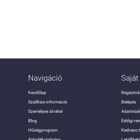
Navigáció
Saját 
Kezdőlap
Regisztrá
Szállítási információ
Belépés
Személyes átvétel
Adatmódo
Blog
Eddigi re
Hűségprogram
Kedvenc 
Ajándékutalvány
Letölthet