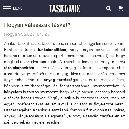


MENÜ
Hogyan válasszak táskát?
Hogyan?, 2023. 04. 25.
Amikor táskát választasz, több szempontot is figyelembe kell venni.
Fontos a táska
funkcionalitása
, hogy milyen célra szeretnéd
használni (munka, utazás, sport, mindennapi használat) és hogy
megfelel-e az elvárásaidnak. A méret is lényeges, hogy mennyi
tárolókapacitást
biztosít, és az anyag is fontos szempont lehet
(rostbőr vagy műbőr). Az anyag kiválasztása során érdemes
figyelembe venni az
anyag tartósság
át, esztétikai megjelenését,
könnyen tisztíthatóságát és fenntarthatósági szempontokat. A
kényelem
is fontos szempont, hogy kényelmesen lehessen hordani
a táskát hosszú távon. Végül, a
stílus
is szempont lehet, mely az
egyéni preferenciákat és az aktuális divatot is figyelembe veszi.
Összességében a táskaválasztásnál fontos a funkcionalitás, méret,
anyag, kényelem és stílus egyensúlya, hogy a táskád megfeleljen az
igényeidnek és megjelenésednek.