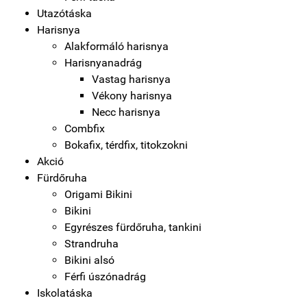
Utazótáska
Harisnya
Alakformáló harisnya
Harisnyanadrág
Vastag harisnya
Vékony harisnya
Necc harisnya
Combfix
Bokafix, térdfix, titokzokni
Akció
Fürdőruha
Origami Bikini
Bikini
Egyrészes fürdőruha, tankini
Strandruha
Bikini alsó
Férfi úszónadrág
Iskolatáska