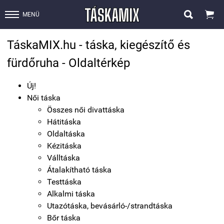


MENÜ
TáskaMIX.hu - táska, kiegészítő és
fürdőruha - Oldaltérkép
Új!
Női táska
Összes női divattáska
Hátitáska
Oldaltáska
Kézitáska
Válltáska
Átalakítható táska
Testtáska
Alkalmi táska
Utazótáska, bevásárló-/strandtáska
Bőr táska