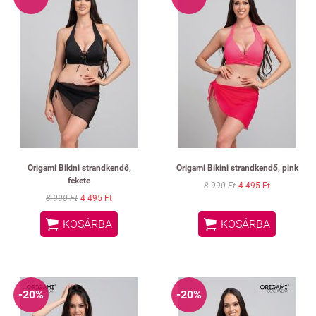
Origami Bikini strandkendő,
Origami Bikini strandkendő, pink
fekete
8 990 Ft
4 495 Ft
8 990 Ft
4 495 Ft


KOSÁRBA
KOSÁRBA
-20%
-20%