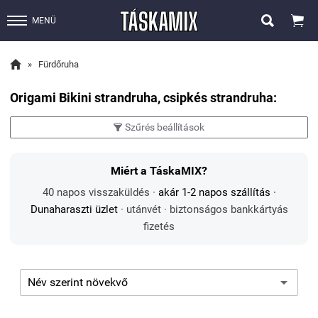


MENÜ

»
Fürdőruha
Origami Bikini strandruha, csipkés strandruha:
Szűrés beállítások

Miért a TáskaMIX?
40 napos visszaküldés ·
akár 1-2 napos szállítás
·
Dunaharaszti üzlet
· utánvét · biztonságos bankkártyás
fizetés