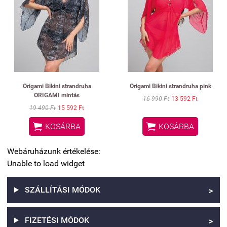
Origami Bikini strandruha
Origami Bikini strandruha pink
ORIGAMI mintás
16 990 Ft
13 592 Ft
19 490 Ft
15 592 Ft


KOSÁRBA
KOSÁRBA
Webáruházunk értékelése:
Unable to load widget
SZÁLLÍTÁSI MÓDOK
>
FIZETÉSI MÓDOK
>