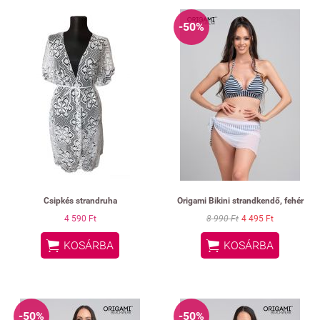
-50%
Csipkés strandruha
Origami Bikini strandkendő, fehér
4 590 Ft
8 990 Ft
4 495 Ft


KOSÁRBA
KOSÁRBA
-50%
-50%